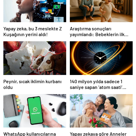
Yapay zeka, bu 3 meslekte Z
Araştırma sonuçları
Kuşağının yerini aldı!
yayımlandı: Bebeklerin ilk
adımında genetik ve çevre
etkisi
Peynir, sıcak iklimin kurbanı
140 milyon yılda sadece 1
oldu
saniye sapan ‘atom saati’
geliştirildi
WhatsApp kullanıcılarına
Yapay zekaya göre Anneler