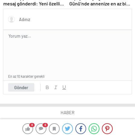
mesaj gönderdi: Yeni özellik
Günü’nde annenize en az bir
tanımlandı
kez vermeniz gereken
hediye!
En az 10 karakter gerekli
Gönder
HABER
0
0