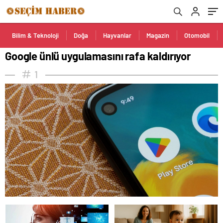
Bilim & Teknoloji
Doğa
Hayvanlar
Magazin
Otomobil
Google ünlü uygulamasını rafa kaldırıyor
1