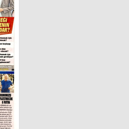
Giresun
Gazeteleri
Gümüşhane
Gazeteleri
Hakkâri
Gazeteleri
Hatay
Gazeteleri
Isparta
Gazeteleri
Mersin
Gazeteleri
İstanbul
Gazeteleri
İzmir
Gazeteleri
Kars
Gazeteleri
Kastamonu
Gazeteleri
Kayseri
Gazeteleri