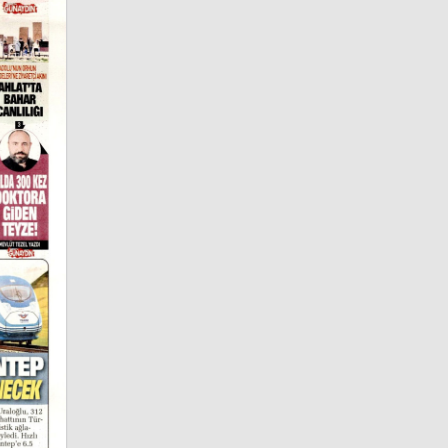
Kırklareli
Gazeteleri
Kırşehir
Gazeteleri
Kocaeli
Gazeteleri
Konya
Gazeteleri
Kütahya
Gazeteleri
Malatya
Gazeteleri
Manisa
Gazeteleri
Kahramanmaraş
Gazeteleri
Mardin
Gazeteleri
Muğla
Gazeteleri
Muş
Gazeteleri