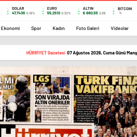
DOLAR
EURO
ALTIN
BITCOIN
47,7436
55,2510
6.660,55
%
0.18%
0.32%
2,59
Ekonomi
Spor
Kadın
Foto Galeri
Videolar
HÜRRİYET Gazetesi
07 Ağustos 2026, Cuma Günü Manş