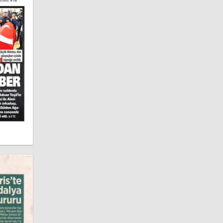
Batman
Gazeteleri
Şırnak
Gazeteleri
Bartın
Gazeteleri
Ardahan
Gazeteleri
Iğdır
Gazeteleri
Yalova
Gazeteleri
Karabük
Gazeteleri
Kilis
Gazeteleri
Osmaniye
Gazeteleri
Düzce
Gazeteleri