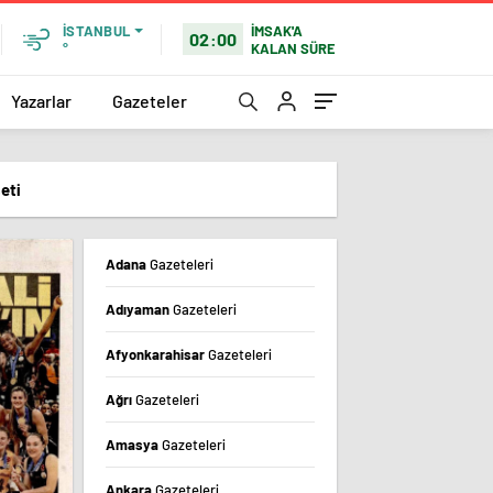
İMSAK'A
İSTANBUL
02:00
KALAN SÜRE
°
Yazarlar
Gazeteler
eti
Adana
Gazeteleri
Adıyaman
Gazeteleri
Afyonkarahisar
Gazeteleri
Ağrı
Gazeteleri
Amasya
Gazeteleri
Ankara
Gazeteleri