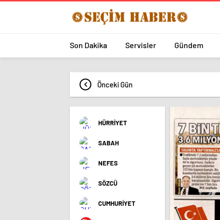
Son Dakika
Servisler
Gündem
Önceki Gün
HÜRRİYET
SABAH
NEFES
SÖZCÜ
CUMHURİYET