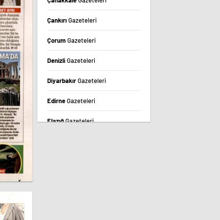
Çanakkale
Gazeteleri
Çankırı
Gazeteleri
Çorum
Gazeteleri
Denizli
Gazeteleri
Diyarbakır
Gazeteleri
Edirne
Gazeteleri
Elazığ
Gazeteleri
Erzincan
Gazeteleri
Erzurum
Gazeteleri
Eskişehir
Gazeteleri
Gaziantep
Gazeteleri