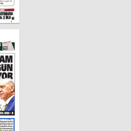
Nevşehir
Gazeteleri
Niğde
Gazeteleri
Ordu
Gazeteleri
Rize
Gazeteleri
Sakarya
Gazeteleri
Samsun
Gazeteleri
Siirt
Gazeteleri
Sinop
Gazeteleri
Sivas
Gazeteleri
Tekirdağ
Gazeteleri
Tokat
Gazeteleri