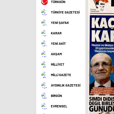
TÜRKGÜN
TÜRKİYE GAZETESİ
YENİ ŞAFAK
KARAR
YENİ AKİT
AKŞAM
MİLLİYET
MİLLİ GAZETE
AYDINLIK GAZETESİ
BİRGÜN
EVRENSEL