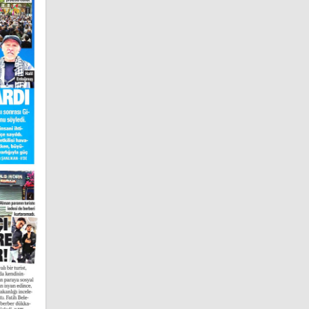
Trabzon
Gazeteleri
Tunceli
Gazeteleri
Şanlıurfa
Gazeteleri
Uşak
Gazeteleri
Van
Gazeteleri
Yozgat
Gazeteleri
Zonguldak
Gazeteleri
Aksaray
Gazeteleri
Bayburt
Gazeteleri
Karaman
Gazeteleri
Kırıkkale
Gazeteleri