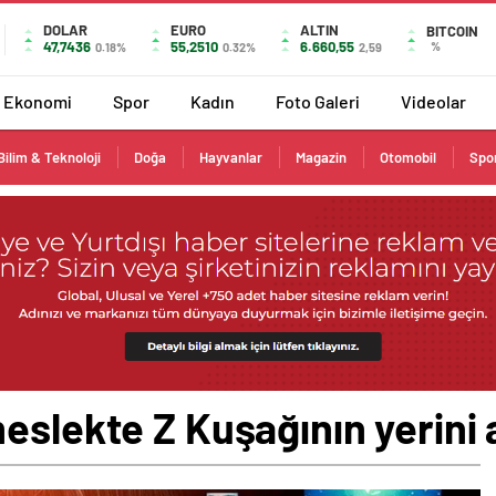
DOLAR
EURO
ALTIN
BITCOIN
47,7436
55,2510
6.660,55
%
0.18%
0.32%
2,59
Ekonomi
Spor
Kadın
Foto Galeri
Videolar
Bilim & Teknoloji
Doğa
Hayvanlar
Magazin
Otomobil
Spo
eslekte Z Kuşağının yerini a