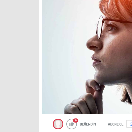
0
BEĞENDİM
ABONE OL