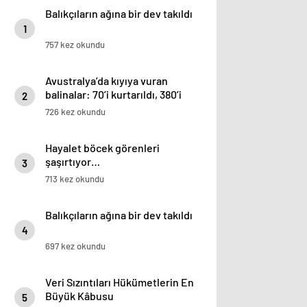
Balıkçıların ağına bir dev takıldı
1
757 kez okundu
Avustralya’da kıyıya vuran
balinalar: 70’i kurtarıldı, 380’i
2
öldü
726 kez okundu
Hayalet böcek görenleri
şaşırtıyor…
3
713 kez okundu
Balıkçıların ağına bir dev takıldı
4
697 kez okundu
Veri Sızıntıları Hükümetlerin En
Büyük Kâbusu
5