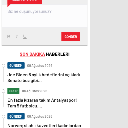
GÖNDER
SON DAKİKA
HABERLERİ
GÜNDEM
08 Ağustos 2026
Joe Biden 6 aylık hedeflerini açıkladı.
Senato buz gibi…
SPOR
08 Ağustos 2026
En fazla kızaran takım Antalyaspor!
Tam 5 futbolcu….
GÜNDEM
08 Ağustos 2026
Norweç silahlı kuvvetleri kadınlardan