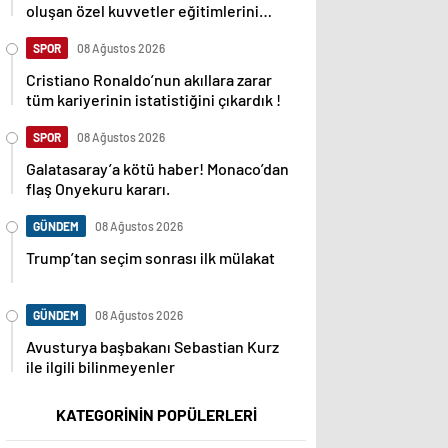
oluşan özel kuvvetler eğitimlerini
başlattı.
SPOR
08 Ağustos 2026
Cristiano Ronaldo’nun akıllara zarar
tüm kariyerinin istatistiğini çıkardık !
SPOR
08 Ağustos 2026
Galatasaray’a kötü haber! Monaco’dan
flaş Onyekuru kararı.
GÜNDEM
08 Ağustos 2026
Trump’tan seçim sonrası ilk mülakat
GÜNDEM
08 Ağustos 2026
Avusturya başbakanı Sebastian Kurz
ile ilgili bilinmeyenler
KATEGORİNİN POPÜLERLERİ