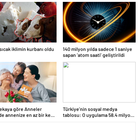
 sıcak iklimin kurbanı oldu
140 milyon yılda sadece 1 saniye
sapan ‘atom saati’ geliştirildi
ekaya göre Anneler
Türkiye’nin sosyal medya
e annenize en az bir kez
tablosu: O uygulama 58.4 milyon
iz gereken hediye!
kişi ile zirvede