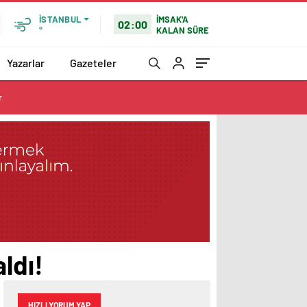
İMSAK'A
İSTANBUL
02:00
KALAN SÜRE
°
Yazarlar
Gazeteler
r
ldı!
HIZLI YORUM YAP