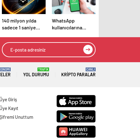
140 milyon yılda
WhatsApp
sadece 1 saniye
kullanıcılarına
sapan ‘atom saati’
mesaj gönderdi:
geliştirildi
Yeni özellik
tanımlandı
KONOMİ
TRAFİK
CANLI
TELER
YOL DURUMU
KRIPTO PARALAR
Üye Giriş
Üye Kayıt
Şifremi Unuttum