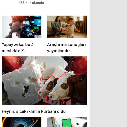
465 kez okundu
Yapay zeka, bu 3
Araştırma sonuçları
meslekte Z
yayımlandı:
Kuşağının yerini
Bebeklerin ilk
aldı!
adımında genetik
ve çevre etkisi
Peynir, sıcak iklimin kurbanı oldu