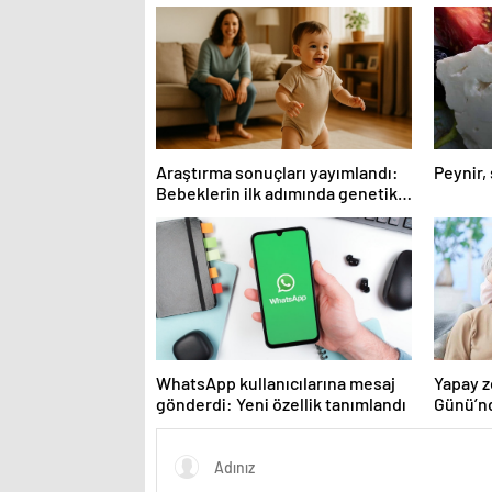
Araştırma sonuçları yayımlandı:
Peynir,
Bebeklerin ilk adımında genetik
ve çevre etkisi
WhatsApp kullanıcılarına mesaj
Yapay z
gönderdi: Yeni özellik tanımlandı
Günü’nd
vermen