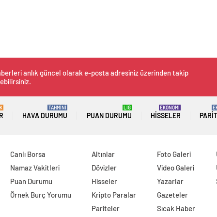
berleri anlık güncel olarak e-posta adresiniz üzerinden takip
ebilirsiniz.
K
TAHMİNİ
LİG
EKONOMİ
E
R
HAVA DURUMU
PUAN DURUMU
HISSELER
PARI
Canlı Borsa
Altınlar
Foto Galeri
Namaz Vakitleri
Dövizler
Video Galeri
Puan Durumu
Hisseler
Yazarlar
Örnek Burç Yorumu
Kripto Paralar
Gazeteler
Pariteler
Sıcak Haber