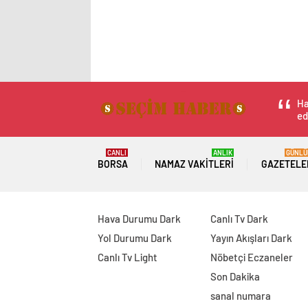
Ha
ed
CANLI
ANLIK
GÜNLÜ
BORSA
NAMAZ VAKITLERI
GAZETELE
Hava Durumu Dark
Canlı Tv Dark
Yol Durumu Dark
Yayın Akışları Dark
Canlı Tv Light
Nöbetçi Eczaneler
Son Dakika
sanal numara