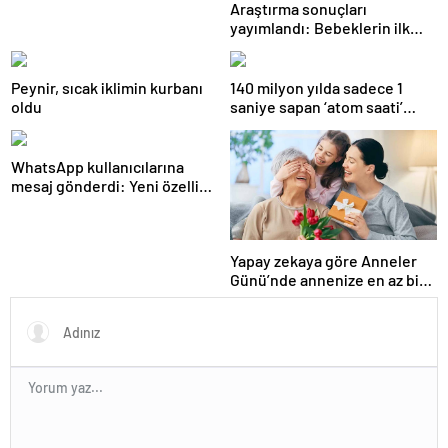
Araştırma sonuçları
yayımlandı: Bebeklerin ilk
adımında genetik ve çevre
etkisi
Peynir, sıcak iklimin kurbanı
140 milyon yılda sadece 1
oldu
saniye sapan ‘atom saati’
geliştirildi
WhatsApp kullanıcılarına
mesaj gönderdi: Yeni özellik
tanımlandı
Yapay zekaya göre Anneler
Günü’nde annenize en az bir
kez vermeniz gereken
hediye!