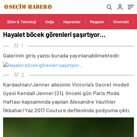
Bilim & Teknoloji
Doğa
Hayvanlar
Magazin
Otomobil
Hayalet böcek görenleri şaşırtıyor…
1
Galerinin giriş yazısı burada yayınlanabilmektedir.
2
Kardashian/Jenner ailesinin Victoria’s Secret modeli
üyesi Kendall Jenner (21), önceki gün Paris Moda
Haftası kapsamında yapılan Alexandre Vauthier
İlkbahar/Yaz 2017 Couture defilesinde podyuma çıktı.