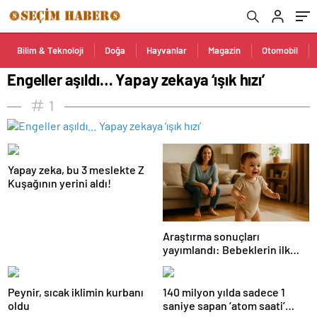
Bilim & Teknoloji
Doğa
Hayvanlar
Magazin
Otomobil
Engeller aşıldı… Yapay zekaya ‘ışık hızı’
1
Yapay zeka, bu 3 meslekte Z
Kuşağının yerini aldı!
Araştırma sonuçları
yayımlandı: Bebeklerin ilk
adımında genetik ve çevre
etkisi
Peynir, sıcak iklimin kurbanı
140 milyon yılda sadece 1
oldu
saniye sapan ‘atom saati’