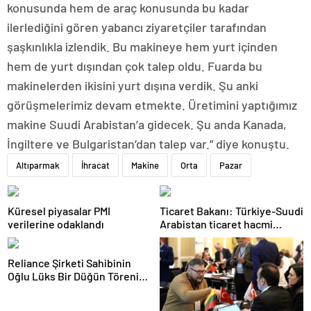
konusunda hem de araç konusunda bu kadar
ilerlediğini gören yabancı ziyaretçiler tarafından
şaşkınlıkla izlendik. Bu makineye hem yurt içinden
hem de yurt dışından çok talep oldu. Fuarda bu
makinelerden ikisini yurt dışına verdik. Şu anki
görüşmelerimiz devam etmekte. Üretimini yaptığımız
makine Suudi Arabistan’a gidecek. Şu anda Kanada,
İngiltere ve Bulgaristan’dan talep var.” diye konuştu.
Altıparmak
İhracat
Makine
Orta
Pazar
Küresel piyasalar PMI
Ticaret Bakanı: Türkiye-Suudi
verilerine odaklandı
Arabistan ticaret hacmi
artacak
Reliance Şirketi Sahibinin
Oğlu Lüks Bir Düğün Töreni
Düzenledi