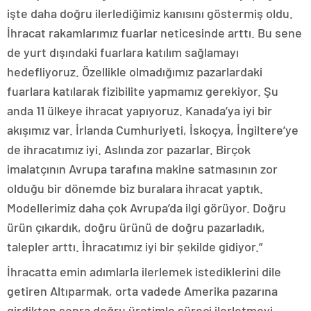
işte daha doğru ilerlediğimiz kanısını göstermiş oldu.
İhracat rakamlarımız fuarlar neticesinde arttı. Bu sene
de yurt dışındaki fuarlara katılım sağlamayı
hedefliyoruz. Özellikle olmadığımız pazarlardaki
fuarlara katılarak fizibilite yapmamız gerekiyor. Şu
anda 11 ülkeye ihracat yapıyoruz. Kanada’ya iyi bir
akışımız var. İrlanda Cumhuriyeti, İskoçya, İngiltere’ye
de ihracatımız iyi. Aslında zor pazarlar. Birçok
imalatçının Avrupa tarafına makine satmasının zor
olduğu bir dönemde biz buralara ihracat yaptık.
Modellerimiz daha çok Avrupa’da ilgi görüyor. Doğru
ürün çıkardık, doğru ürünü de doğru pazarladık,
talepler arttı. İhracatımız iyi bir şekilde gidiyor.”
İhracatta emin adımlarla ilerlemek istediklerini dile
getiren Altıparmak, orta vadede Amerika pazarına
girdikten sonra doğru üretimle süreci ilerletmeyi