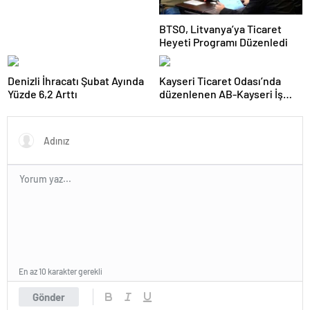
BTSO, Litvanya’ya Ticaret
Heyeti Programı Düzenledi
Denizli İhracatı Şubat Ayında
Kayseri Ticaret Odası’nda
Yüzde 6,2 Arttı
düzenlenen AB-Kayseri İş
Forumu’nda yeşil dönüşüm
ve dijitalleşme vurgusu
yapıldı
En az 10 karakter gerekli
Gönder