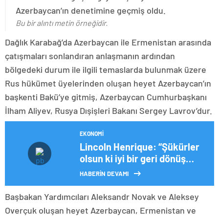
Azerbaycan’ın denetimine geçmiş oldu.
Bu bir alıntı metin örneğidir.
Dağlık Karabağ’da Azerbaycan ile Ermenistan arasında
çatışmaları sonlandıran anlaşmanın ardından
bölgedeki durum ile ilgili temaslarda bulunmak üzere
Rus hükümet üyelerinden oluşan heyet Azerbaycan’ın
başkenti Bakü’ye gitmiş, Azerbaycan Cumhurbaşkanı
İlham Aliyev, Rusya Dışişleri Bakanı Sergey Lavrov’dur.
EKONOMI
Lincoln Henrique: “Şükürler
olsun ki iyi bir geri dönüş
yaptım”
HABERİN DEVAMI
Başbakan Yardımcıları Aleksandr Novak ve Aleksey
Overçuk oluşan heyet Azerbaycan, Ermenistan ve