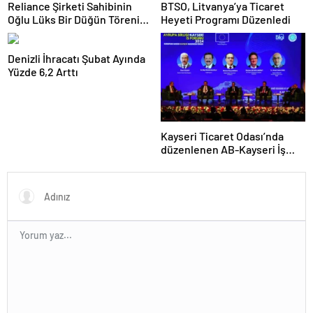
Reliance Şirketi Sahibinin
BTSO, Litvanya’ya Ticaret
Oğlu Lüks Bir Düğün Töreni
Heyeti Programı Düzenledi
Düzenledi
Denizli İhracatı Şubat Ayında
Yüzde 6,2 Arttı
Kayseri Ticaret Odası’nda
düzenlenen AB-Kayseri İş
Forumu’nda yeşil dönüşüm
ve dijitalleşme vurgusu
yapıldı