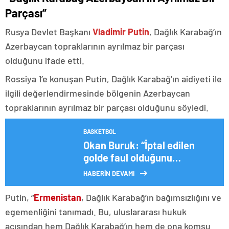
Parçası”
Rusya Devlet Başkanı
Vladimir Putin
, Dağlık Karabağ’ın
Azerbaycan topraklarının ayrılmaz bir parçası
olduğunu ifade etti.
Rossiya 1’e konuşan Putin, Dağlık Karabağ’ın aidiyeti ile
ilgili değerlendirmesinde bölgenin Azerbaycan
topraklarının ayrılmaz bir parçası olduğunu söyledi.
BASKETBOL
Okan Buruk: “İptal edilen
golde faul olduğunu
düşünmüyorum”
HABERİN DEVAMI
Putin, “
Ermenistan
, Dağlık Karabağ’ın bağımsızlığını ve
egemenliğini tanımadı. Bu, uluslararası hukuk
açısından hem Dağlık Karabağ’ın hem de ona komşu