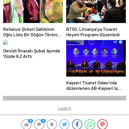
Reliance Şirketi Sahibinin
BTSO, Litvanya’ya Ticaret
Oğlu Lüks Bir Düğün Töreni
Heyeti Programı Düzenledi
Düzenledi
Denizli İhracatı Şubat Ayında
Yüzde 6,2 Arttı
Kayseri Ticaret Odası’nda
düzenlenen AB-Kayseri İş
Forumu’nda yeşil dönüşüm
ve dijitalleşme vurgusu
yapıldı
HABER
0
0
0
0