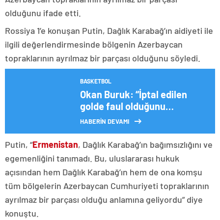
olduğunu ifade etti.
Rossiya 1’e konuşan Putin, Dağlık Karabağ’ın aidiyeti ile
ilgili değerlendirmesinde bölgenin Azerbaycan
topraklarının ayrılmaz bir parçası olduğunu söyledi.
BASKETBOL
Okan Buruk: “İptal edilen
golde faul olduğunu
düşünmüyorum”
HABERİN DEVAMI
Putin, “
Ermenistan
, Dağlık Karabağ’ın bağımsızlığını ve
egemenliğini tanımadı. Bu, uluslararası hukuk
açısından hem Dağlık Karabağ’ın hem de ona komşu
tüm bölgelerin Azerbaycan Cumhuriyeti topraklarının
ayrılmaz bir parçası olduğu anlamına geliyordu” diye
konuştu.