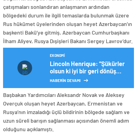
çatışmaları sonlandıran anlaşmanın ardından
bölgedeki durum ile ilgili temaslarda bulunmak üzere
Rus hükümet üyelerinden oluşan heyet Azerbaycan’ın
başkenti Bakü’ye gitmiş, Azerbaycan Cumhurbaşkanı
İlham Aliyev, Rusya Dışişleri Bakanı Sergey Lavrov’dur.
EKONOMI
Lincoln Henrique: “Şükürler
olsun ki iyi bir geri dönüş
yaptım”
HABERİN DEVAMI
Başbakan Yardımcıları Aleksandr Novak ve Aleksey
Overçuk oluşan heyet Azerbaycan, Ermenistan ve
Rusya’nın imzaladığı üçlü bildirinin bölgede sağlam ve
uzun süreli barışın sağlanması açısından önemli adım
olduğunu açıklamıştı.