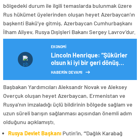
bölgedeki durum ile ilgili temaslarda bulunmak üzere
Rus hükümet üyelerinden oluşan heyet Azerbaycan’ın
başkenti Bakü’ye gitmiş, Azerbaycan Cumhurbaşkanı
İlham Aliyev, Rusya Dışişleri Bakanı Sergey Lavrov’dur.
EKONOMI
Lincoln Henrique: “Şükürler
olsun ki iyi bir geri dönüş
yaptım”
HABERİN DEVAMI
Başbakan Yardımcıları Aleksandr Novak ve Aleksey
Overçuk oluşan heyet Azerbaycan, Ermenistan ve
Rusya’nın imzaladığı üçlü bildirinin bölgede sağlam ve
uzun süreli barışın sağlanması açısından önemli adım
olduğunu açıklamıştı.
Rusya Devlet Başkanı
Putin’in, “‘Dağlık Karabağ