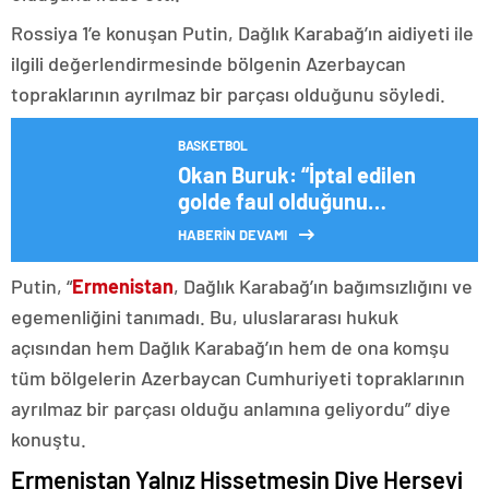
Rossiya 1’e konuşan Putin, Dağlık Karabağ’ın aidiyeti ile
ilgili değerlendirmesinde bölgenin Azerbaycan
topraklarının ayrılmaz bir parçası olduğunu söyledi.
BASKETBOL
Okan Buruk: “İptal edilen
golde faul olduğunu
düşünmüyorum”
HABERİN DEVAMI
Putin, “
Ermenistan
, Dağlık Karabağ’ın bağımsızlığını ve
egemenliğini tanımadı. Bu, uluslararası hukuk
açısından hem Dağlık Karabağ’ın hem de ona komşu
tüm bölgelerin Azerbaycan Cumhuriyeti topraklarının
ayrılmaz bir parçası olduğu anlamına geliyordu” diye
konuştu.
Ermenistan Yalnız Hissetmesin Diye Herşeyi