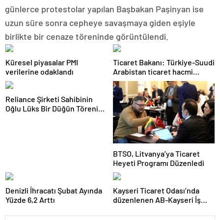
günlerce protestolar yapılan Başbakan Paşinyan ise
uzun süre sonra cepheye savaşmaya giden eşiyle
birlikte bir cenaze töreninde görüntülendi.
Küresel piyasalar PMI
Ticaret Bakanı: Türkiye-Suudi
verilerine odaklandı
Arabistan ticaret hacmi
artacak
Reliance Şirketi Sahibinin
Oğlu Lüks Bir Düğün Töreni
Düzenledi
BTSO, Litvanya’ya Ticaret
Heyeti Programı Düzenledi
Denizli İhracatı Şubat Ayında
Kayseri Ticaret Odası’nda
Yüzde 6,2 Arttı
düzenlenen AB-Kayseri İş
Forumu’nda yeşil dönüşüm
ve dijitalleşme vurgusu