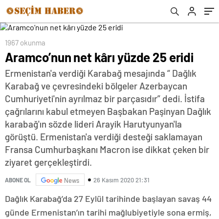
1967 okunma
Aramco’nun net kârı yüzde 25 eridi
Ermenistan'a verdiği Karabağ mesajında “ Dağlık
Karabağ ve çevresindeki bölgeler Azerbaycan
Cumhuriyeti'nin ayrılmaz bir parçasıdır” dedi. İstifa
çağrılarını kabul etmeyen Başbakan Paşinyan Dağlık
karabağ'ın sözde lideri Arayik Harutyunyan'la
görüştü. Ermenistan'a verdiği desteği saklamayan
Fransa Cumhurbaşkanı Macron ise dikkat çeken bir
ziyaret gerçekleştirdi.
26 Kasım 2020 21:31
ABONE OL
News
Dağlık Karabağ’da 27 Eylül tarihinde başlayan savaş 44
günde Ermenistan’ın tarihi mağlubiyetiyle sona ermiş,