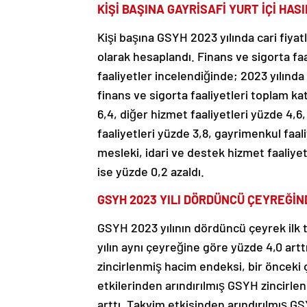
KİŞİ BAŞINA GAYRİSAFİ YURT İÇİ HASI
Kişi başına GSYH 2023 yılında cari fiyatl
olarak hesaplandı. Finans ve sigorta faa
faaliyetler incelendiğinde; 2023 yılında
finans ve sigorta faaliyetleri toplam k
6,4, diğer hizmet faaliyetleri yüzde 4,6
faaliyetleri yüzde 3,8, gayrimenkul faaliy
mesleki, idari ve destek hizmet faaliyet
ise yüzde 0,2 azaldı.
GSYH 2023 YILI DÖRDÜNCÜ ÇEYREĞİN
GSYH 2023 yılının dördüncü çeyrek ilk t
yılın aynı çeyreğine göre yüzde 4,0 art
zincirlenmiş hacim endeksi, bir önceki
etkilerinden arındırılmış GSYH zincirle
arttı. Takvim etkisinden arındırılmış G