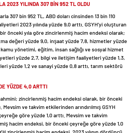
LA 2023 YILINDA 307 BİN 952 TL OLDU
arla 307 bin 952 TL, ABD doları cinsinden 13 bin 110
liyetleri 2023 yılında yüzde 9,0 arttı. GSYH’yi oluşturan
 bir önceki yıla göre zincirlenmiş hacim endeksi olarak;
atma değeri yüzde 9,0, inşaat yüzde 7,8, hizmetler yüzde
, kamu yönetimi, eğitim, insan sağlığı ve sosyal hizmet
etleri yüzde 2,7, bilgi ve iletişim faaliyetleri yüzde 1,3,
leri yüzde 1,2 ve sanayi yüzde 0,8 arttı, tarım sektörü
DE YÜZDE 4,0 ARTTI
ahmini; zincirlenmiş hacim endeksi olarak, bir önceki
tı. Mevsim ve takvim etkilerinden arındırılmış GSYH
 çeyreğe göre yüzde 1,0 arttı. Mevsim ve takvim
nmiş hacim endeksi, bir önceki çeyreğe göre yüzde 1,0
SYH zincirlenmiş hacim endeksi, 2023 yılının dördüncü