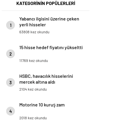
KATEGORİNİN POPÜLERLERİ
Yabancı ilgisini üzerine çeken
yerli hisseler
1
63808 kez okundu
15 hisse hedef fiyatını yükseltti
2
11769 kez okundu
HSBC, havacılık hisselerini
mercek altına aldı
3
2104 kez okundu
Motorine 10 kuruş zam
4
2018 kez okundu