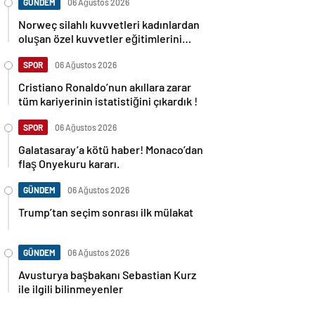
GÜNDEM
06 Ağustos 2026
Norweç silahlı kuvvetleri kadınlardan
oluşan özel kuvvetler eğitimlerini
başlattı.
SPOR
06 Ağustos 2026
Cristiano Ronaldo’nun akıllara zarar
tüm kariyerinin istatistiğini çıkardık !
SPOR
06 Ağustos 2026
Galatasaray’a kötü haber! Monaco’dan
flaş Onyekuru kararı.
GÜNDEM
06 Ağustos 2026
Trump’tan seçim sonrası ilk mülakat
GÜNDEM
06 Ağustos 2026
Avusturya başbakanı Sebastian Kurz
ile ilgili bilinmeyenler