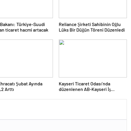
 Bakanı: Türkiye-Suudi
Reliance Şirketi Sahibinin Oğlu
an ticaret hacmi artacak
Lüks Bir Düğün Töreni Düzenledi
 İhracatı Şubat Ayında
Kayseri Ticaret Odası’nda
,2 Arttı
düzenlenen AB-Kayseri İş
Forumu’nda yeşil dönüşüm ve
dijitalleşme vurgusu yapıldı