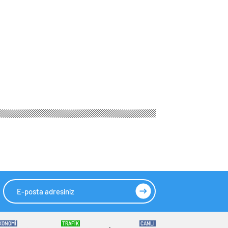
KONOMİ
TRAFİK
CANLI