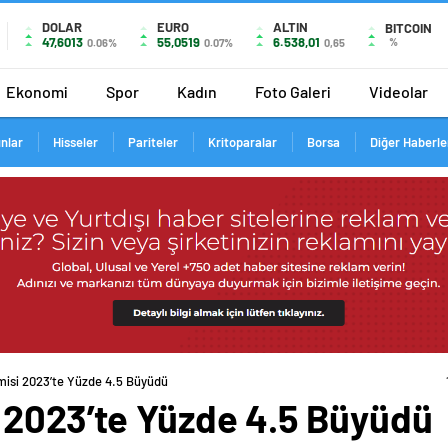
DOLAR
EURO
ALTIN
BITCOIN
47,6013
55,0519
6.538,01
%
0.06%
0.07%
0,65
Ekonomi
Spor
Kadın
Foto Galeri
Videolar
ınlar
Hisseler
Pariteler
Kritoparalar
Borsa
Diğer Haberle
isi 2023’te Yüzde 4.5 Büyüdü
 2023’te Yüzde 4.5 Büyüdü