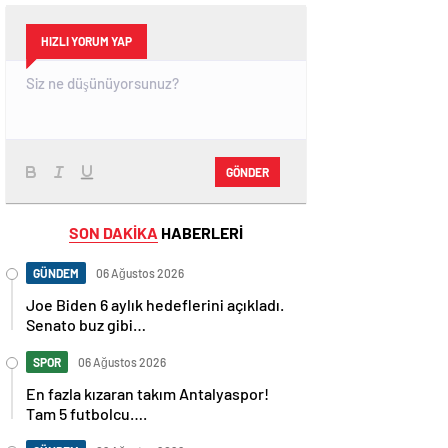
HIZLI YORUM YAP
GÖNDER
SON DAKİKA
HABERLERİ
GÜNDEM
06 Ağustos 2026
Joe Biden 6 aylık hedeflerini açıkladı.
Senato buz gibi…
SPOR
06 Ağustos 2026
En fazla kızaran takım Antalyaspor!
Tam 5 futbolcu….