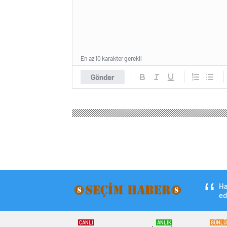
En az 10 karakter gerekli
Gönder
Ha
ed
CANLI
ANLIK
GÜNLÜ