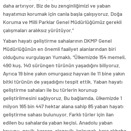
daha artırıyor. Biz de bu zenginliğimizi ve yaban
hayatımızı korumak için canla başla çalışıyoruz. Doğa
Koruma ve Milli Parklar Genel Müdürlüğümüz gerekli
çalışmaları aralıksız yürütüyor.”
Yaban hayatı geliştirme sahalarının DKMP Genel
Müdürlüğünün en önemli faaliyet alanlarından biri
olduğunu vurgulayan Yumaklı, “Ülkemizde 154 memeli,
490 kuş, 140 sürüngen türünün yaşadığını biliyoruz.
Ayrıca 19 bine yakın omurgasız hayvan ile 11 bine yakın
bitki türünün de yaşadığını tespit ettik. Yaban hayatı
geliştirme sahaları ile bu türlerin korunup
geliştirilmesini sağlıyoruz. Bu bağlamda, ülkemizde 1
milyon 165 bin 447 hektar alana sahip 85 yaban hayatı
geliştirme sahası bulunuyor. Farklı türler için ilan
edilen bu sahalarda yaban keçisi, Anadolu yaban
koyunu, geyik, karaca, alageyik, kelaynak, kara akbaba