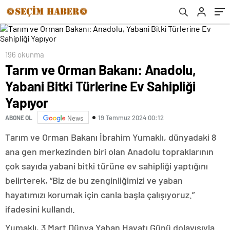
196 okunma
Tarım ve Orman Bakanı: Anadolu,
Yabani Bitki Türlerine Ev Sahipliği
Yapıyor
19 Temmuz 2024 00:12
ABONE OL
News
Tarım ve Orman Bakanı İbrahim Yumaklı, dünyadaki 8
ana gen merkezinden biri olan Anadolu topraklarının
çok sayıda yabani bitki türüne ev sahipliği yaptığını
belirterek, “Biz de bu zenginliğimizi ve yaban
hayatımızı korumak için canla başla çalışıyoruz.”
ifadesini kullandı.
Yumaklı, 3 Mart Dünya Yaban Hayatı Günü dolayısıyla