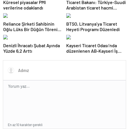
Küresel piyasalar PMI
Ticaret Bakanı: Türkiye-Suudi
verilerine odaklandı
Arabistan ticaret hacmi
artacak
Reliance Şirketi Sahibinin
BTSO, Litvanya’ya Ticaret
Oğlu Lüks Bir Düğün Töreni
Heyeti Programı Düzenledi
Düzenledi
Denizli İhracatı Şubat Ayında
Kayseri Ticaret Odası’nda
Yüzde 6,2 Arttı
düzenlenen AB-Kayseri İş
Forumu’nda yeşil dönüşüm
ve dijitalleşme vurgusu
yapıldı
En az 10 karakter gerekli