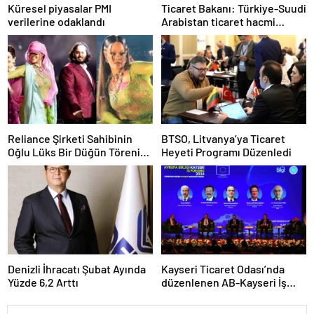
Küresel piyasalar PMI
Ticaret Bakanı: Türkiye-Suudi
verilerine odaklandı
Arabistan ticaret hacmi
artacak
Reliance Şirketi Sahibinin
BTSO, Litvanya’ya Ticaret
Oğlu Lüks Bir Düğün Töreni
Heyeti Programı Düzenledi
Düzenledi
Denizli İhracatı Şubat Ayında
Kayseri Ticaret Odası’nda
Yüzde 6,2 Arttı
düzenlenen AB-Kayseri İş
Forumu’nda yeşil dönüşüm
ve dijitalleşme vurgusu