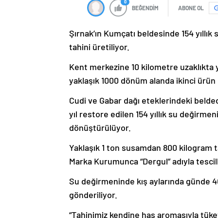
0
BEĞENDİM
ABONE OL
Şırnak’ın Kumçatı beldesinde 154 yıllık
tahini üretiliyor.
Kent merkezine 10 kilometre uzaklıkta
yaklaşık 1000 dönüm alanda ikinci ürün o
Cudi ve Gabar dağı eteklerindeki belde
yıl restore edilen 154 yıllık su değirm
dönüştürülüyor.
Yaklaşık 1 ton susamdan 800 kilogram ta
Marka Kurumunca “Dergul” adıyla tescille
Su değirmeninde kış aylarında günde 40
gönderiliyor.
“Tahinimiz kendine has aromasıyla tüket