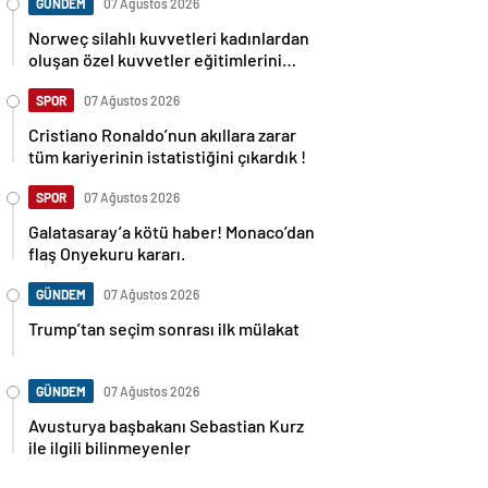
GÜNDEM
07 Ağustos 2026
Norweç silahlı kuvvetleri kadınlardan
oluşan özel kuvvetler eğitimlerini
başlattı.
SPOR
07 Ağustos 2026
Cristiano Ronaldo’nun akıllara zarar
tüm kariyerinin istatistiğini çıkardık !
SPOR
07 Ağustos 2026
Galatasaray’a kötü haber! Monaco’dan
flaş Onyekuru kararı.
GÜNDEM
07 Ağustos 2026
Trump’tan seçim sonrası ilk mülakat
GÜNDEM
07 Ağustos 2026
Avusturya başbakanı Sebastian Kurz
ile ilgili bilinmeyenler