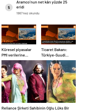
Aramco’nun net kârı yüzde 25
eridi
5
1967 kez okundu
Küresel piyasalar
Ticaret Bakanı:
PMI verilerine
Türkiye-Suudi
odaklandı
Arabistan ticaret
hacmi artacak
Reliance Şirketi Sahibinin Oğlu Lüks Bir