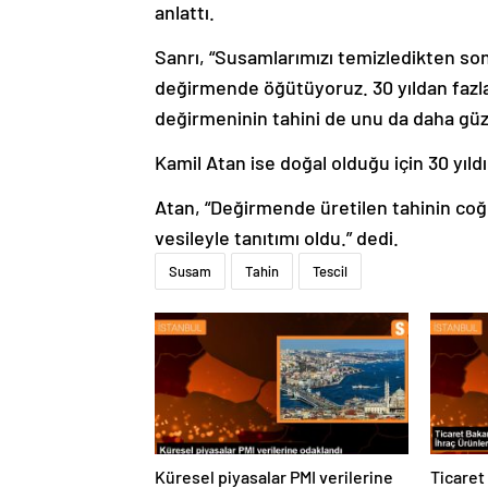
anlattı.
Sanrı, “Susamlarımızı temizledikten so
değirmende öğütüyoruz. 30 yıldan fazla
değirmeninin tahini de unu da daha güze
Kamil Atan ise doğal olduğu için 30 yıldır
Atan, “Değirmende üretilen tahinin coğr
vesileyle tanıtımı oldu.” dedi.
Susam
Tahin
Tescil
Küresel piyasalar PMI verilerine
Ticaret