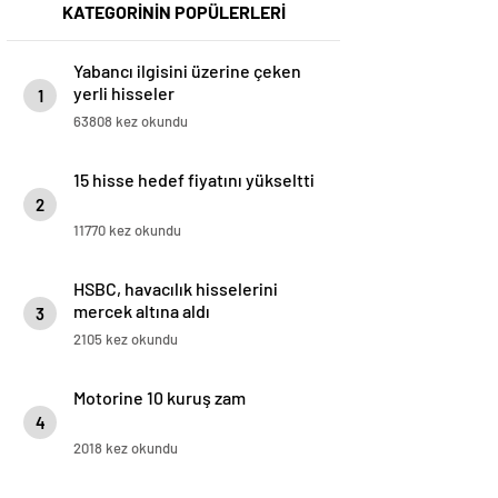
KATEGORİNİN POPÜLERLERİ
Yabancı ilgisini üzerine çeken
yerli hisseler
1
63808 kez okundu
15 hisse hedef fiyatını yükseltti
2
11770 kez okundu
HSBC, havacılık hisselerini
mercek altına aldı
3
2105 kez okundu
Motorine 10 kuruş zam
4
2018 kez okundu