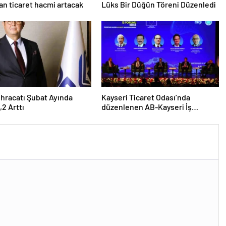
an ticaret hacmi artacak
Lüks Bir Düğün Töreni Düzenledi
 İhracatı Şubat Ayında
Kayseri Ticaret Odası’nda
,2 Arttı
düzenlenen AB-Kayseri İş
Forumu’nda yeşil dönüşüm ve
dijitalleşme vurgusu yapıldı