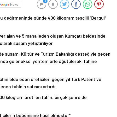
0
News
 su değirmeninde günde 400 kilogram tescilli “Dergul”
 yer alan ve 5 mahalleden oluşan Kumçatı beldesinde
larak susam yetiştiriliyor.
de susam, Kültür ve Turizm Bakanlığı desteğiyle geçen
eninde geleneksel yöntemlerle öğütülerek, tahine
hin elde eden üreticiler, geçen yıl Türk Patent ve
nen tahinin satışını artırdı.
0 kilogram üretilen tahin, birçok şehre de
icilerin beğenisine hasıl olmuştur”