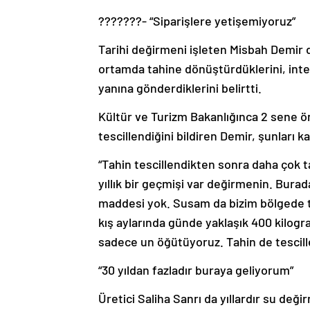
???????- “Siparişlere yetişemiyoruz”
Tarihi değirmeni işleten Misbah Demir 
ortamda tahine dönüştürdüklerini, intern
yanına gönderdiklerini belirtti.
Kültür ve Turizm Bakanlığınca 2 sene ön
tescillendiğini bildiren Demir, şunları k
“Tahin tescillendikten sonra daha çok tal
yıllık bir geçmişi var değirmenin. Bura
maddesi yok. Susam da bizim bölgede 
kış aylarında günde yaklaşık 400 kilogra
sadece un öğütüyoruz. Tahin de tescille
“30 yıldan fazladır buraya geliyorum”
Üretici Saliha Sanrı da yıllardır su de