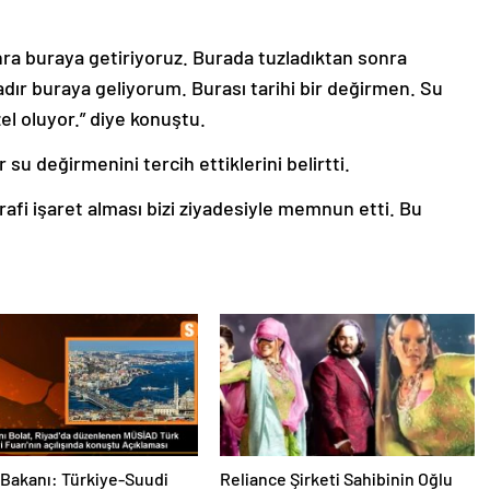
nra buraya getiriyoruz. Burada tuzladıktan sonra
dır buraya geliyorum. Burası tarihi bir değirmen. Su
l oluyor.” diye konuştu.
 su değirmenini tercih ettiklerini belirtti.
afi işaret alması bizi ziyadesiyle memnun etti. Bu
 Bakanı: Türkiye-Suudi
Reliance Şirketi Sahibinin Oğlu