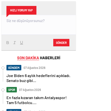
HIZLI YORUM YAP
GÖNDER
SON DAKİKA
HABERLERİ
GÜNDEM
07 Ağustos 2026
Joe Biden 6 aylık hedeflerini açıkladı.
Senato buz gibi…
SPOR
07 Ağustos 2026
En fazla kızaran takım Antalyaspor!
Tam 5 futbolcu….