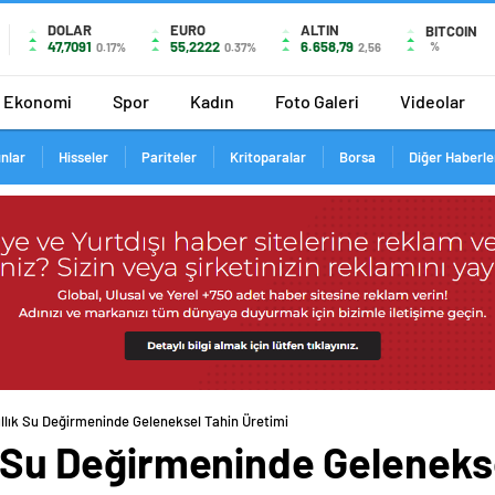
DOLAR
EURO
ALTIN
BITCOIN
47,7091
55,2222
6.658,79
%
0.17%
0.37%
2,56
Ekonomi
Spor
Kadın
Foto Galeri
Videolar
ınlar
Hisseler
Pariteler
Kritoparalar
Borsa
Diğer Haberle
ıllık Su Değirmeninde Geleneksel Tahin Üretimi
ık Su Değirmeninde Geleneks