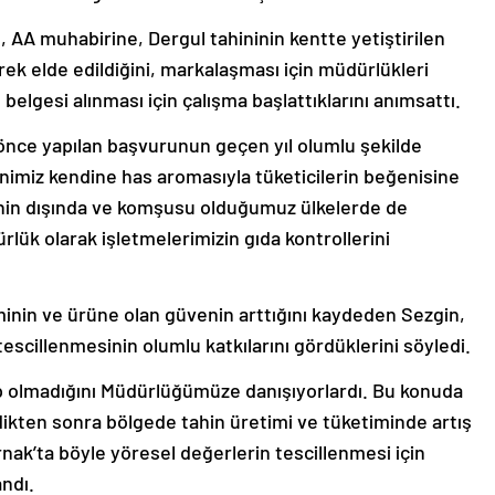
 AA muhabirine, Dergul tahininin kentte yetiştirilen
ek elde edildiğini, markalaşması için müdürlükleri
 belgesi alınması için çalışma başlattıklarını anımsattı.
önce yapılan başvurunun geçen yıl olumlu şekilde
inimiz kendine has aromasıyla tüketicilerin beğenisine
ilinin dışında ve komşusu olduğumuz ülkelerde de
ük olarak işletmelerimizin gıda kontrollerini
inin ve ürüne olan güvenin arttığını kaydeden Sezgin,
 tescillenmesinin olumlu katkılarını gördüklerini söyledi.
p olmadığını Müdürlüğümüze danışıyorlardı. Bu konuda
dikten sonra bölgede tahin üretimi ve tüketiminde artış
nak’ta böyle yöresel değerlerin tescillenmesi için
andı.