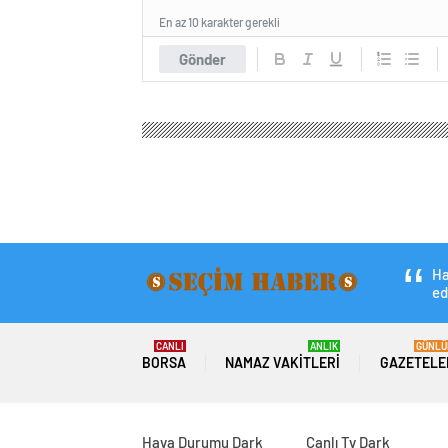
En az 10 karakter gerekli
Gönder
Seçim Haber
Ekonomi
Borsa
EGİAD ve ESİAD 
EGİAD ve ESİAD iş 
Zirvesi’nde dijita