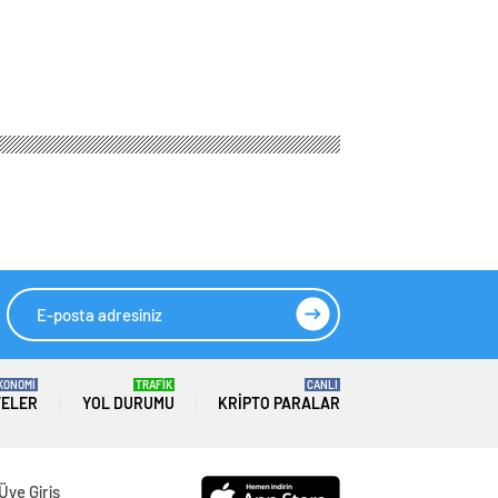
 yapay zeka ele alındı
tal Dönüşüm
zeka ele alındı
HIZLI YORUM YAP