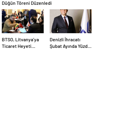
Düğün Töreni Düzenledi
BTSO, Litvanya’ya
Denizli İhracatı
Ticaret Heyeti
Şubat Ayında Yüzde
Programı Düzenledi
6,2 Arttı