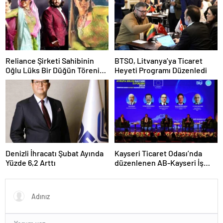
Reliance Şirketi Sahibinin
BTSO, Litvanya’ya Ticaret
Oğlu Lüks Bir Düğün Töreni
Heyeti Programı Düzenledi
Düzenledi
Denizli İhracatı Şubat Ayında
Kayseri Ticaret Odası’nda
Yüzde 6,2 Arttı
düzenlenen AB-Kayseri İş
Forumu’nda yeşil dönüşüm
ve dijitalleşme vurgusu
yapıldı