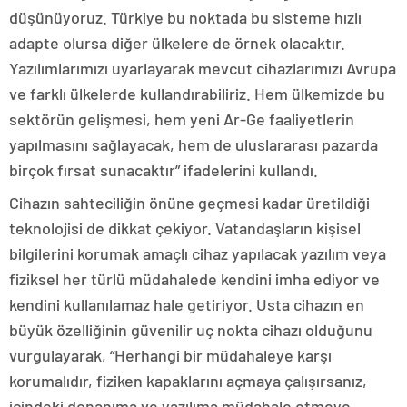
düşünüyoruz. Türkiye bu noktada bu sisteme hızlı
adapte olursa diğer ülkelere de örnek olacaktır.
Yazılımlarımızı uyarlayarak mevcut cihazlarımızı Avrupa
ve farklı ülkelerde kullandırabiliriz. Hem ülkemizde bu
sektörün gelişmesi, hem yeni Ar-Ge faaliyetlerin
yapılmasını sağlayacak, hem de uluslararası pazarda
birçok fırsat sunacaktır” ifadelerini kullandı.
Cihazın sahteciliğin önüne geçmesi kadar üretildiği
teknolojisi de dikkat çekiyor. Vatandaşların kişisel
bilgilerini korumak amaçlı cihaz yapılacak yazılım veya
fiziksel her türlü müdahalede kendini imha ediyor ve
kendini kullanılamaz hale getiriyor. Usta cihazın en
büyük özelliğinin güvenilir uç nokta cihazı olduğunu
vurgulayarak, “Herhangi bir müdahaleye karşı
korumalıdır, fiziken kapaklarını açmaya çalışırsanız,
içindeki donanıma ve yazılıma müdahale etmeye