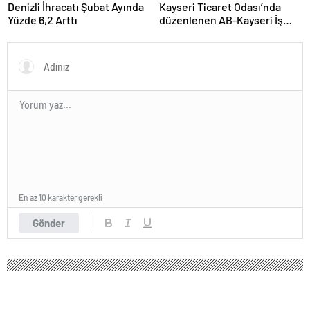
Denizli İhracatı Şubat Ayında
Kayseri Ticaret Odası’nda
Yüzde 6,2 Arttı
düzenlenen AB-Kayseri İş
Forumu’nda yeşil dönüşüm
ve dijitalleşme vurgusu
yapıldı
En az 10 karakter gerekli
Gönder