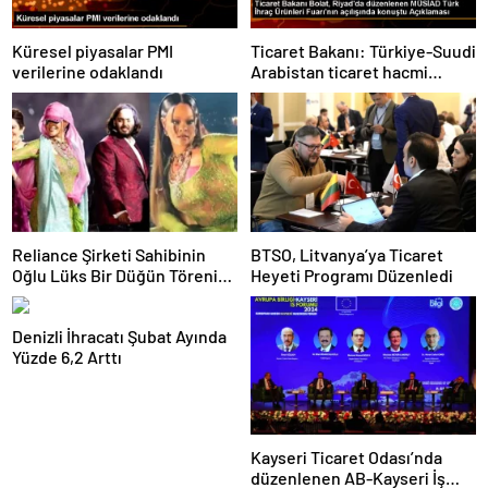
Küresel piyasalar PMI
Ticaret Bakanı: Türkiye-Suudi
verilerine odaklandı
Arabistan ticaret hacmi
artacak
Reliance Şirketi Sahibinin
BTSO, Litvanya’ya Ticaret
Oğlu Lüks Bir Düğün Töreni
Heyeti Programı Düzenledi
Düzenledi
Denizli İhracatı Şubat Ayında
Yüzde 6,2 Arttı
Kayseri Ticaret Odası’nda
düzenlenen AB-Kayseri İş