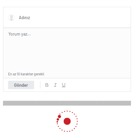
Forumu’nda yeşil dönüşüm
ve dijitalleşme vurgusu
yapıldı
En az 10 karakter gerekli
Gönder