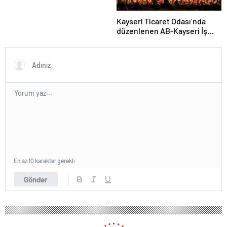
Kayseri Ticaret Odası’nda
düzenlenen AB-Kayseri İş
Forumu’nda yeşil dönüşüm
ve dijitalleşme vurgusu
yapıldı
En az 10 karakter gerekli
Gönder