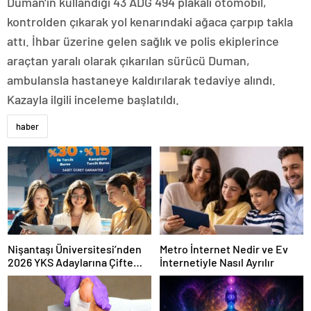
Duman'ın kullandığı 43 ADG 494 plakalı otomobil,
kontrolden çıkarak yol kenarındaki ağaca çarpıp takla
attı. İhbar üzerine gelen sağlık ve polis ekiplerince
araçtan yaralı olarak çıkarılan sürücü Duman,
ambulansla hastaneye kaldırılarak tedaviye alındı.
Kazayla ilgili inceleme başlatıldı.
haber
Nişantaşı Üniversitesi’nden
Metro İnternet Nedir ve Ev
2026 YKS Adaylarına Çifte
İnternetiyle Nasıl Ayrılır
Güvence: Sabit Ücret ve
Kesintisiz Burs