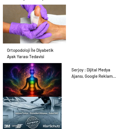
Ortopodoloji İle Diyabetik
Ayak Yarası Tedavisi
Serjoy : Dijital Medya
Ajansı, Google Reklam
Ajansı, SEO Ajansı ve Web
Tasarım Ajansı
Zihnin Gizemli Sınırları ve
Ötesi : Nasılnedir.com