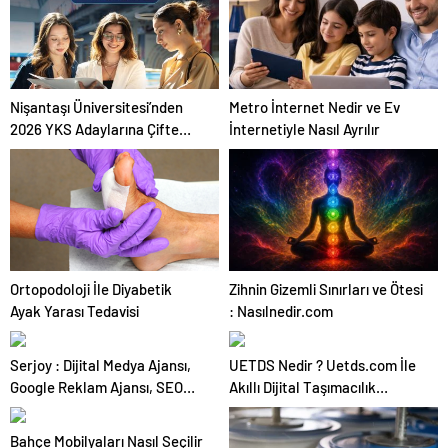
İle Akıllı Dijital Taşımacılık
Yazılımı
Nişantaşı Üniversitesi’nden
Metro İnternet Nedir ve Ev
2026 YKS Adaylarına Çifte
İnternetiyle Nasıl Ayrılır
Güvence: Sabit Ücret ve
Kesintisiz Burs
Ortopodoloji İle Diyabetik
Zihnin Gizemli Sınırları ve Ötesi
Ayak Yarası Tedavisi
: Nasılnedir.com
Serjoy : Dijital Medya Ajansı,
UETDS Nedir ? Uetds.com İle
Google Reklam Ajansı, SEO
Akıllı Dijital Taşımacılık
Ajansı ve Web Tasarım Ajansı
Yazılımı
Bahçe Mobilyaları Nasıl Seçilir