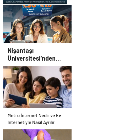
UETDS Nedir ? Uetds.com
İle Akıllı Dijital Taşımacılık
Yazılımı
Nişantaşı
Üniversitesi’nden
2026 YKS Adaylarına
Çifte Güvence: Sabit
Ücret ve Kesintisiz
Burs
Metro İnternet Nedir ve Ev
İnternetiyle Nasıl Ayrılır