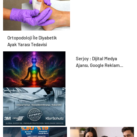
Ortopodoloji İle Diyabetik
Ayak Yarası Tedavisi
Serjoy : Dijital Medya
Ajansı, Google Reklam
Ajansı, SEO Ajansı ve Web
Tasarım Ajansı
Zihnin Gizemli Sınırları ve
Ötesi : Nasılnedir.com
UETDS Nedir ? Uetds.com