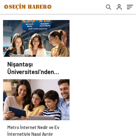
Nişantaşı
Üniversitesi’nden
2026 YKS Adaylarına
Çifte Güvence: Sabit
Ücret ve Kesintisiz
Burs
Metro İnternet Nedir ve Ev
İnternetiyle Nasıl Ayrılır