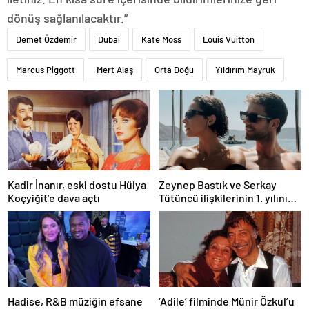
dönüş sağlanılacaktır.”
Demet Özdemir
Dubai
Kate Moss
Louis Vuitton
Marcus Piggott
Mert Alaş
Orta Doğu
Yıldırım Mayruk
Kadir İnanır, eski dostu Hülya
Zeynep Bastık ve Serkay
Koçyiğit’e dava açtı
Tütüncü ilişkilerinin 1. yılını
kutladı
Hadise, R&B müziğin efsane
‘Adile’ filminde Münir Özkul’u