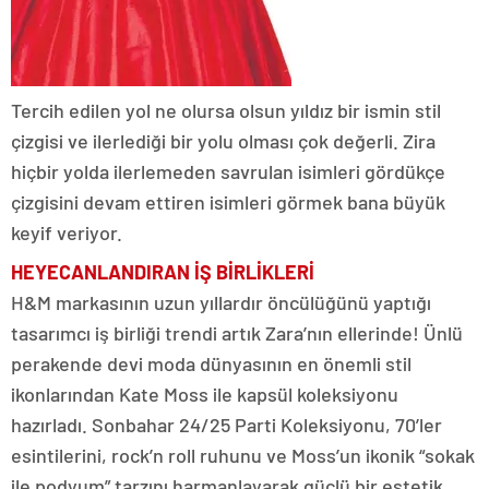
Tercih edilen yol ne olursa olsun yıldız bir ismin stil
çizgisi ve ilerlediği bir yolu olması çok değerli. Zira
hiçbir yolda ilerlemeden savrulan isimleri gördükçe
çizgisini devam ettiren isimleri görmek bana büyük
keyif veriyor.
HEYECANLANDIRAN İŞ BİRLİKLERİ
H&M markasının uzun yıllardır öncülüğünü yaptığı
tasarımcı iş birliği trendi artık Zara’nın ellerinde! Ünlü
perakende devi moda dünyasının en önemli stil
ikonlarından Kate Moss ile kapsül koleksiyonu
hazırladı. Sonbahar 24/25 Parti Koleksiyonu, 70’ler
esintilerini, rock’n roll ruhunu ve Moss’un ikonik “sokak
ile podyum” tarzını harmanlayarak güçlü bir estetik