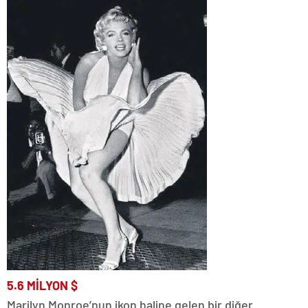
5.6
MİLYON
$
Marilyn Monroe’nun ikon haline gelen bir diğer