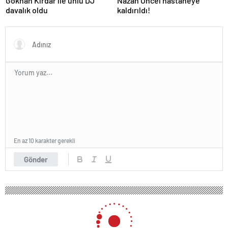
Gökhan Kırdar ile ünlü DJ
Nazan Öncel hastaneye
davalık oldu
kaldırıldı!
En az 10 karakter gerekli
Gönder