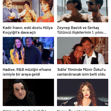
Kadir İnanır, eski dostu Hülya
Zeynep Bastık ve Serkay
Koçyiğit’e dava açtı
Tütüncü ilişkilerinin 1. yılını
kutladı
Hadise, R&B müziğin efsane
‘Adile’ filminde Münir Özkul’u
ismiyle bir araya geldi
canlandıracak isim belli oldu