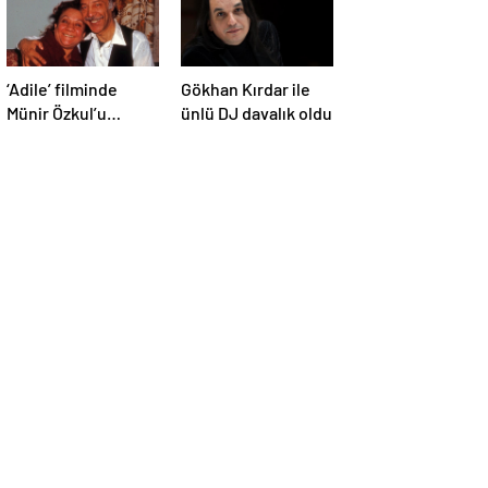
‘Adile’ filminde
Gökhan Kırdar ile
Münir Özkul’u
ünlü DJ davalık oldu
canlandıracak isim
belli oldu