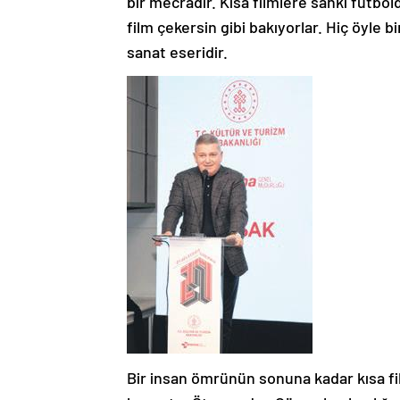
bir mecradır. Kısa filmlere sanki futbold
film çekersin gibi bakıyorlar. Hiç öyle b
sanat eseridir.
Bir insan ömrünün sonuna kadar kısa fil