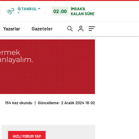
İMSAK'A
İSTANBUL
02:00
KALAN SÜRE
°
Yazarlar
Gazeteler
HIZLI YORUM YAP