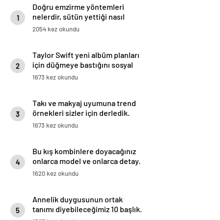
Doğru emzirme yöntemleri
nelerdir, sütün yettiği nasıl
1
anlaşılır?
2054 kez okundu
Taylor Swift yeni albüm planları
için düğmeye bastığını sosyal
2
medyadan duyurdu!
1673 kez okundu
Takı ve makyaj uyumuna trend
örnekleri sizler için derledik.
3
1673 kez okundu
Bu kış kombinlere doyacağınız
onlarca model ve onlarca detay.
4
1620 kez okundu
Annelik duygusunun ortak
tanımı diyebileceğimiz 10 başlık.
5