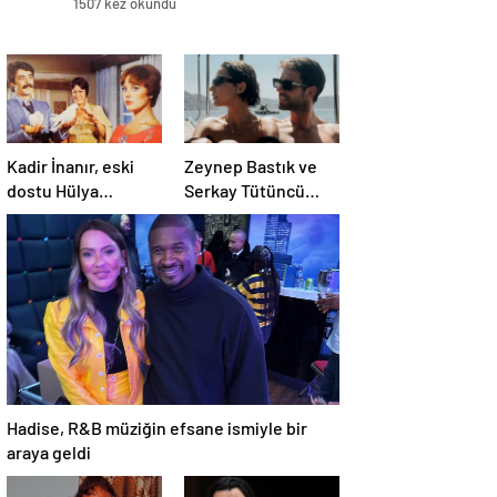
1507 kez okundu
Kadir İnanır, eski
Zeynep Bastık ve
dostu Hülya
Serkay Tütüncü
Koçyiğit’e dava açtı
ilişkilerinin 1. yılını
kutladı
Hadise, R&B müziğin efsane ismiyle bir
araya geldi