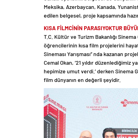
Meksika, Azerbaycan, Kanada, Yunanistan,
edilen belgesel, proje kapsamında hazı
KISA FİLMCİNİN PARASI
YOKTUR BÜYÜK
T.C. Kültür ve Turizm Bakanlığı Sinema 
öğrencilerinin kısa film projelerini haya
Sineması Yarışması” nda kazanan projel
Cemal Okan, ’21 yıldır düzenlediğimiz ya
hepimize umut verdi.’ derken Sinema Gen
film dünyanın en değerli şeyidir.