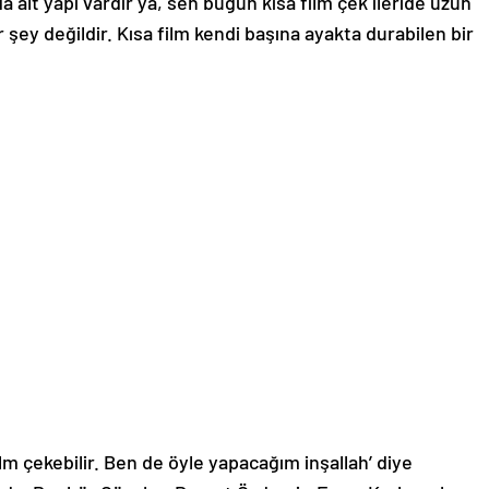
a alt yapı vardır ya, sen bugün kısa film çek ileride uzun
ir şey değildir. Kısa film kendi başına ayakta durabilen bir
m çekebilir. Ben de öyle yapacağım inşallah’ diye