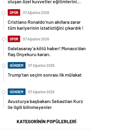
oluşan özel kuvvetler eğitimlerini
başlattı.
SPOR
07 Ağustos 2026
Cristiano Ronaldo’nun akıllara zarar
tüm kariyerinin istatistiğini çıkardık !
SPOR
07 Ağustos 2026
Galatasaray’a kötü haber! Monaco’dan
flaş Onyekuru kararı.
GÜNDEM
07 Ağustos 2026
Trump’tan seçim sonrası ilk mülakat
GÜNDEM
07 Ağustos 2026
Avusturya başbakanı Sebastian Kurz
ile ilgili bilinmeyenler
KATEGORİNİN POPÜLERLERİ