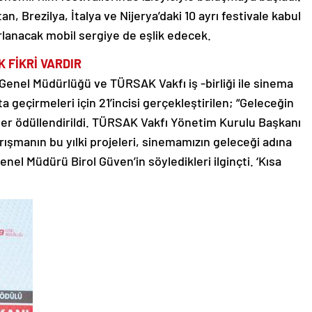
 Brezilya, İtalya ve Nijerya’daki 10 ayrı festivale kabul
rlanacak mobil sergiye de eşlik edecek.
 FİKRİ VARDIR
Genel Müdürlüğü ve TÜRSAK Vakfı iş -birliği ile sinema
ta geçirmeleri için 21’incisi gerçekleştirilen; “Geleceğin
er ödüllendirildi. TÜRSAK Vakfı Yönetim Kurulu Başkanı
rışmanın bu yılki projeleri, sinemamızın geleceği adına
el Müdürü Birol Güven’in söyledikleri ilginçti. ‘Kısa