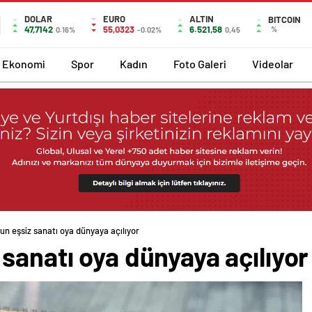
DOLAR
EURO
ALTIN
BITCOIN
47,7142
55,0323
6.521,58
%
0.16%
-0.02%
0,45
Ekonomi
Spor
Kadın
Foto Galeri
Videolar
un eşsiz sanatı oya dünyaya açılıyor
sanatı oya dünyaya açılıyor