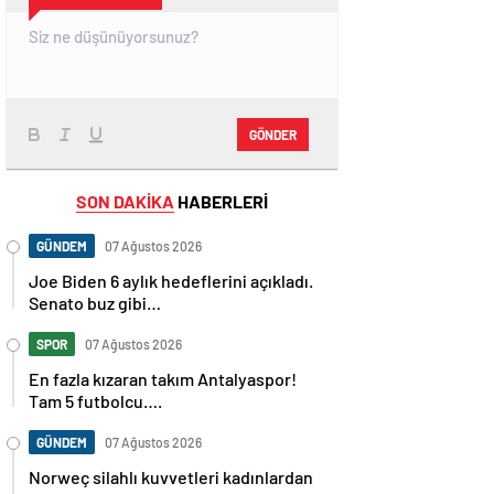
GÖNDER
SON DAKİKA
HABERLERİ
GÜNDEM
07 Ağustos 2026
Joe Biden 6 aylık hedeflerini açıkladı.
Senato buz gibi…
SPOR
07 Ağustos 2026
En fazla kızaran takım Antalyaspor!
Tam 5 futbolcu….
GÜNDEM
07 Ağustos 2026
Norweç silahlı kuvvetleri kadınlardan