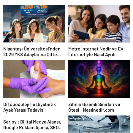
Nişantaşı Üniversitesi’nden
Metro İnternet Nedir ve Ev
2026 YKS Adaylarına Çifte
İnternetiyle Nasıl Ayrılır
Güvence: Sabit Ücret ve
Kesintisiz Burs
Ortopodoloji İle Diyabetik
Zihnin Gizemli Sınırları ve
Ayak Yarası Tedavisi
Ötesi : Nasılnedir.com
Serjoy : Dijital Medya Ajansı,
Google Reklam Ajansı, SEO
Ajansı ve Web Tasarım Ajansı