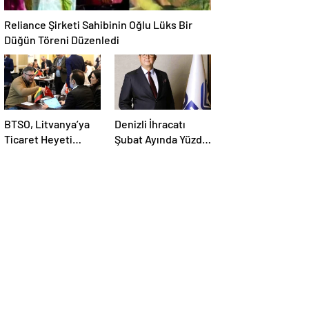
Reliance Şirketi Sahibinin Oğlu Lüks Bir
Düğün Töreni Düzenledi
BTSO, Litvanya’ya
Denizli İhracatı
Ticaret Heyeti
Şubat Ayında Yüzde
Programı Düzenledi
6,2 Arttı