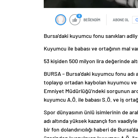
0
BEĞENDİM
ABONE OL
Bursa’daki kuyumcu fonu sanıkları adliy
Kuyumcu ile babası ve ortağının mal var
53 kişiden 500 milyon lira değerinde alt
BURSA – Bursa’daki kuyumcu fonu adı al
toplayıp ortadan kaybolan kuyumcu ve onu
Emniyet Müdürlüğü’ndeki sorgunun ardı
kuyumcu A.Ö. ile babası S.Ö. ve iş ortağı
Spor dünyasının ünlü isimlerinin de ar
adı altında yüksek kazançlı fon vaadiyle
bir fon dolandırıcılığı haberi de Bursa’d