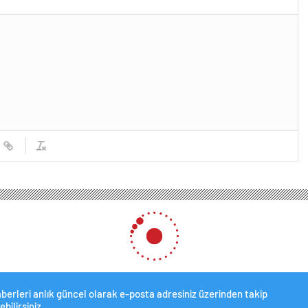
ra dünyada büyük dönüşüm yaşandı, Çin’e karşı batı Hindistan ve Vietnam’ı koz 
dünyada büyük dönüşüm yaş
ietnam’ı koz olarak kullanıy