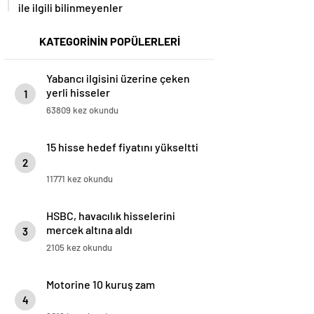
ile ilgili bilinmeyenler
KATEGORİNİN POPÜLERLERİ
Yabancı ilgisini üzerine çeken
yerli hisseler
1
63809 kez okundu
15 hisse hedef fiyatını yükseltti
2
11771 kez okundu
HSBC, havacılık hisselerini
mercek altına aldı
3
2105 kez okundu
Motorine 10 kuruş zam
4