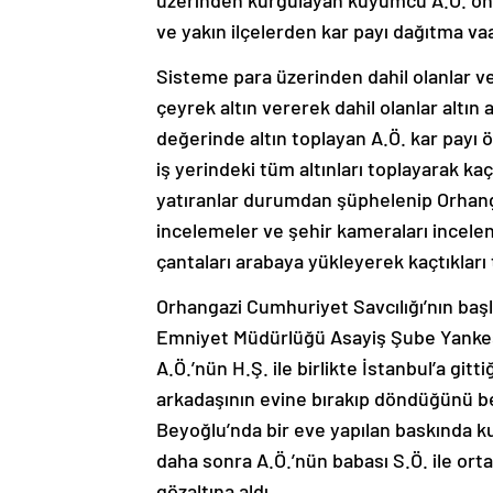
üzerinden kurgulayan kuyumcu A.Ö. önc
ve yakın ilçelerden kar payı dağıtma vaa
Sisteme para üzerinden dahil olanlar ver
çeyrek altın vererek dahil olanlar altın
değerinde altın toplayan A.Ö. kar payı ö
iş yerindeki tüm altınları toplayarak ka
yatıranlar durumdan şüphelenip Orhang
incelemeler ve şehir kameraları incele
çantaları arabaya yükleyerek kaçtıkları t
Orhangazi Cumhuriyet Savcılığı’nın ba
Emniyet Müdürlüğü Asayiş Şube Yankesic
A.Ö.’nün H.Ş. ile birlikte İstanbul’a gitti
arkadaşının evine bırakıp döndüğünü bel
Beyoğlu’nda bir eve yapılan baskında ku
daha sonra A.Ö.’nün babası S.Ö. ile orta
gözaltına aldı.