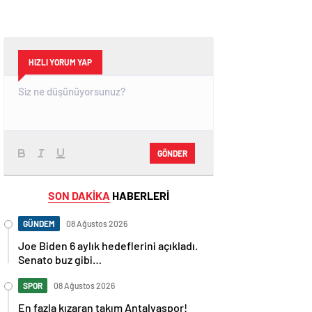
HIZLI YORUM YAP
GÖNDER
SON DAKİKA
HABERLERİ
GÜNDEM
08 Ağustos 2026
Joe Biden 6 aylık hedeflerini açıkladı.
Senato buz gibi…
SPOR
08 Ağustos 2026
En fazla kızaran takım Antalyaspor!