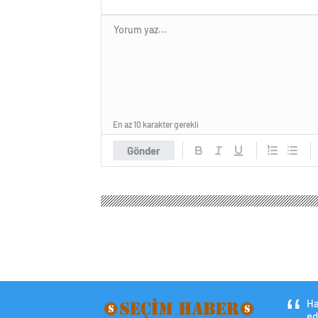
En az 10 karakter gerekli
Gönder
Seçim Haber
Ekonomi
Borsa
Pandemiden son
Pandemiden sonra 
batı Hindistan ve V