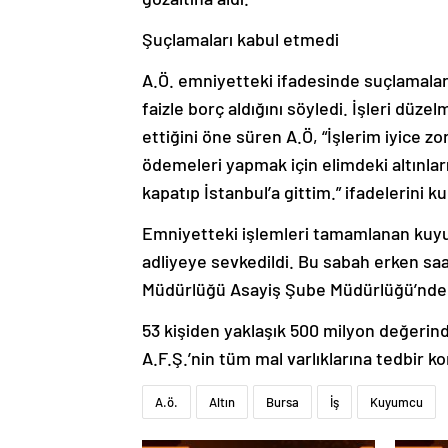
Şuçlamaları kabul etmedi
A.Ö. emniyetteki ifadesinde suçlamalar
faizle borç aldığını söyledi. İşleri dü
ettiğini öne süren A.Ö, “İşlerim iyice 
ödemeleri yapmak için elimdeki altınla
kapatıp İstanbul’a gittim.” ifadelerini ku
Emniyetteki işlemleri tamamlanan kuyumc
adliyeye sevkedildi. Bu sabah erken sa
Müdürlüğü Asayiş Şube Müdürlüğü’nden 
53 kişiden yaklaşık 500 milyon değerinde 
A.F.Ş.’nin tüm mal varlıklarına tedbir konu
A.ö.
Altın
Bursa
İş
Kuyumcu