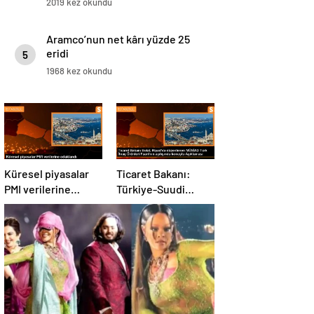
2019 kez okundu
Aramco’nun net kârı yüzde 25
eridi
5
1968 kez okundu
Küresel piyasalar
Ticaret Bakanı:
PMI verilerine
Türkiye-Suudi
odaklandı
Arabistan ticaret
hacmi artacak