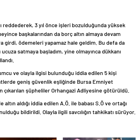
ı reddederek, 3 yıl önce işleri bozulduğunda yüksek
zelmeyince başkalarından da borç altın almaya devam
zora girdi, ödemeleri yapamaz hale geldim. Bu defa da
rı ucuza satmaya başladım, yine olmayınca dükkanı
llandı.
u ve olayla ilgisi bulunduğu iddia edilen 5 kişi
atlerde geniş güvenlik eşliğinde Bursa Emniyet
çıkarılan şüpheliler Orhangazi Adliyesine götürüldü.
altın aldığı iddia edilen A.Ö. ile babası S.Ö ve ortağı
lduğu bildirildi. Olayla ilgili savcılığın tahkikatı sürüyor.