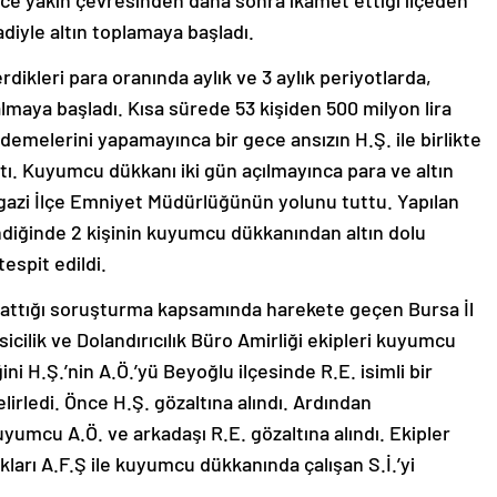
e yakın çevresinden daha sonra ikamet ettiği ilçeden
diyle altın toplamaya başladı.
dikleri para oranında aylık ve 3 aylık periyotlarda,
 almaya başladı. Kısa sürede 53 kişiden 500 milyon lira
demelerini yapamayınca bir gece ansızın H.Ş. ile birlikte
çtı. Kuyumcu dükkanı iki gün açılmayınca para ve altın
azi İlçe Emniyet Müdürlüğünün yolunu tuttu. Yapılan
ndiğinde 2 kişinin kuyumcu dükkanından altın dolu
espit edildi.
şlattığı soruşturma kapsamında harekete geçen Bursa İl
ilik ve Dolandırıcılık Büro Amirliği ekipleri kuyumcu
ğini H.Ş.’nin A.Ö.’yü Beyoğlu ilçesinde R.E. isimli bir
irledi. Önce H.Ş. gözaltına alındı. Ardından
yumcu A.Ö. ve arkadaşı R.E. gözaltına alındı. Ekipler
kları A.F.Ş ile kuyumcu dükkanında çalışan S.İ.’yi