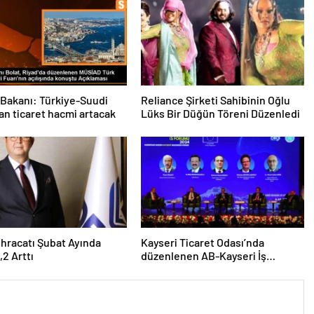
 Bakanı: Türkiye-Suudi
Reliance Şirketi Sahibinin Oğlu
an ticaret hacmi artacak
Lüks Bir Düğün Töreni Düzenledi
 İhracatı Şubat Ayında
Kayseri Ticaret Odası’nda
,2 Arttı
düzenlenen AB-Kayseri İş
Forumu’nda yeşil dönüşüm ve
dijitalleşme vurgusu yapıldı