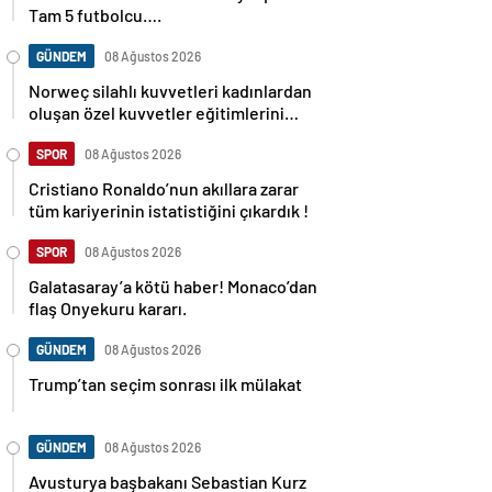
Tam 5 futbolcu….
GÜNDEM
08 Ağustos 2026
Norweç silahlı kuvvetleri kadınlardan
oluşan özel kuvvetler eğitimlerini
başlattı.
SPOR
08 Ağustos 2026
Cristiano Ronaldo’nun akıllara zarar
tüm kariyerinin istatistiğini çıkardık !
SPOR
08 Ağustos 2026
Galatasaray’a kötü haber! Monaco’dan
flaş Onyekuru kararı.
GÜNDEM
08 Ağustos 2026
Trump’tan seçim sonrası ilk mülakat
GÜNDEM
08 Ağustos 2026
Avusturya başbakanı Sebastian Kurz