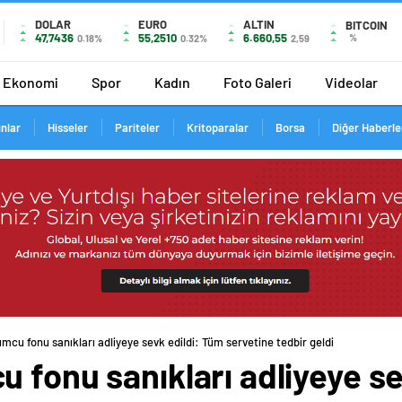
DOLAR
EURO
ALTIN
BITCOIN
47,7436
55,2510
6.660,55
%
0.18%
0.32%
2,59
Ekonomi
Spor
Kadın
Foto Galeri
Videolar
ınlar
Hisseler
Pariteler
Kritoparalar
Borsa
Diğer Haberle
mcu fonu sanıkları adliyeye sevk edildi: Tüm servetine tedbir geldi
 fonu sanıkları adliyeye se