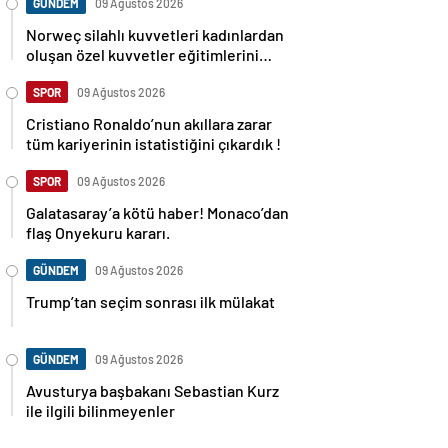
GÜNDEM
09 Ağustos 2026
Norweç silahlı kuvvetleri kadınlardan
oluşan özel kuvvetler eğitimlerini
başlattı.
SPOR
09 Ağustos 2026
Cristiano Ronaldo’nun akıllara zarar
tüm kariyerinin istatistiğini çıkardık !
SPOR
09 Ağustos 2026
Galatasaray’a kötü haber! Monaco’dan
flaş Onyekuru kararı.
GÜNDEM
09 Ağustos 2026
Trump’tan seçim sonrası ilk mülakat
GÜNDEM
09 Ağustos 2026
Avusturya başbakanı Sebastian Kurz
ile ilgili bilinmeyenler