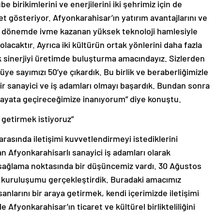
 birikimlerini ve enerjilerini iki şehrimiz için de
t gösteriyor. Afyonkarahisar’ın yatırım avantajlarını ve
son dönemde ivme kazanan yüksek teknoloji hamlesiyle
caktır. Ayrıca iki kültürün ortak yönlerini daha fazla
ak sinerjiyi üretimde buluşturma amacındayız. Sizlerden
 üye sayımızı 50’ye çıkardık. Bu birlik ve beraberliğimizle
ir sanayici ve iş adamları olmayı başardık. Bundan sonra
 hayata geçireceğimize inanıyorum” diye konuştu.
a getirmek istiyoruz”
arasında iletişimi kuvvetlendirmeyi istediklerini
n Afyonkarahisarlı sanayici iş adamları olarak
k sağlama noktasında bir düşüncemiz vardı. 30 Ağustos
 kuruluşumu gerçekleştirdik. Buradaki amacımız
anlarını bir araya getirmek, kendi içerimizde iletişimi
Afyonkarahisar’ın ticaret ve kültürel birlikteliliğini