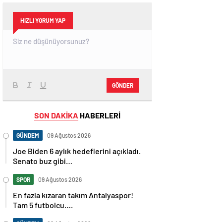
HIZLI YORUM YAP
GÖNDER
SON DAKİKA
HABERLERİ
GÜNDEM
09 Ağustos 2026
Joe Biden 6 aylık hedeflerini açıkladı.
Senato buz gibi…
SPOR
09 Ağustos 2026
En fazla kızaran takım Antalyaspor!
Tam 5 futbolcu….