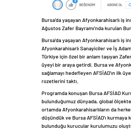
0
BEĞENDİM
ABONE OL
Bursa’da yaşayan Afyonkarahisarlı iş ins
Ağustos Zafer Bayramı’nda kurulan Bursa 
Bursa’da yaşayan Afyonkarahisarlı iş i
Afyonkarahisarlı Sanayiciler ve İş Ada
Türkiye için özel bir anlam taşıyan Zaf
üyeyi bir araya getirdi. Bursa ve Afyonka
sağlamayı hedefleyen AFSİAD’ın ilk üyel
rozetlerini taktı.
Programda konuşan Bursa AFSİAD Kuruc
bulunduğumuz dünyada, global ölçekte 
ortamda Afyonkarahisarlıların da herkes
düşündük ve Bursa AFSİAD’ı kurmaya kara
bulunduğu kurucular kurulumuzu oluştu