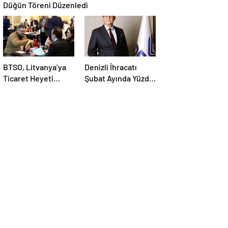
Düğün Töreni Düzenledi
BTSO, Litvanya’ya
Denizli İhracatı
Ticaret Heyeti
Şubat Ayında Yüzde
Programı Düzenledi
6,2 Arttı