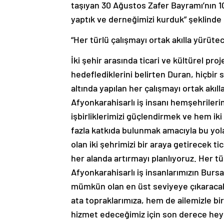
taşıyan 30 Ağustos Zafer Bayramı’nın 
yaptık ve derneğimizi kurduk” şeklinde
“Her türlü çalışmayı ortak akılla yürüte
İki şehir arasında ticari ve kültürel pr
hedeflediklerini belirten Duran, hiçbir
altında yapılan her çalışmayı ortak akı
Afyonkarahisarlı iş insanı hemşehrilerim
işbirliklerimizi güçlendirmek ve hem ik
fazla katkıda bulunmak amacıyla bu yola
olan iki şehrimizi bir araya getirecek tica
her alanda artırmayı planlıyoruz. Her tü
Afyonkarahisarlı iş insanlarımızın Burs
mümkün olan en üst seviyeye çıkaracak
ata topraklarımıza, hem de ailemizle bi
hizmet edeceğimiz için son derece hey