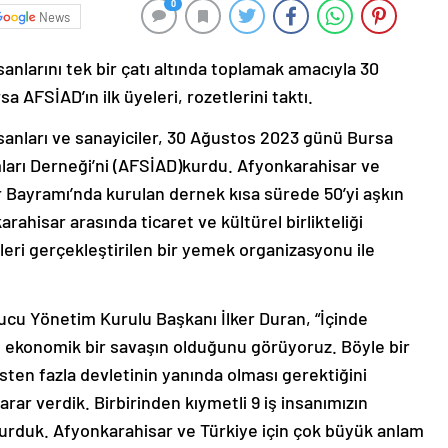
0
News
anlarını tek bir çatı altında toplamak amacıyla 30
AFSİAD’ın ilk üyeleri, rozetlerini taktı.
nsanları ve sanayiciler, 30 Ağustos 2023 günü Bursa
mları Derneği’ni (AFSİAD)kurdu. Afyonkarahisar ve
er Bayramı’nda kurulan dernek kısa sürede 50’yi aşkın
rahisar arasında ticaret ve kültürel birlikteliği
eri gerçekleştirilen bir yemek organizasyonu ile
u Yönetim Kurulu Başkanı İlker Duran, “İçinde
ekonomik bir savaşın olduğunu görüyoruz. Böyle bir
ten fazla devletinin yanında olması gerektiğini
r verdik. Birbirinden kıymetli 9 iş insanımızın
rduk. Afyonkarahisar ve Türkiye için çok büyük anlam