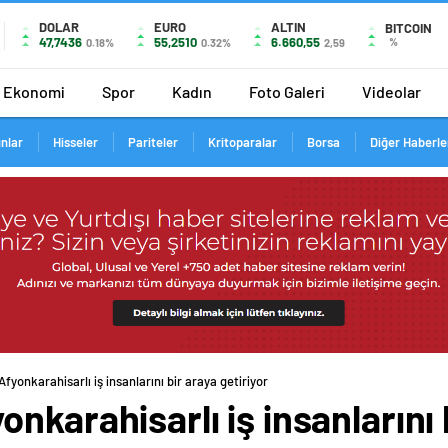
DOLAR
EURO
ALTIN
BITCOIN
47,7436
55,2510
6.660,55
%
0.18%
0.32%
2,59
Ekonomi
Spor
Kadın
Foto Galeri
Videolar
ınlar
Hisseler
Pariteler
Kritoparalar
Borsa
Diğer Haberle
fyonkarahisarlı iş insanlarını bir araya getiriyor
karahisarlı iş insanlarını b