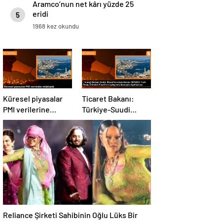
Aramco’nun net kârı yüzde 25
eridi
5
1968 kez okundu
Küresel piyasalar
Ticaret Bakanı:
PMI verilerine
Türkiye-Suudi
odaklandı
Arabistan ticaret
hacmi artacak
Reliance Şirketi Sahibinin Oğlu Lüks Bir