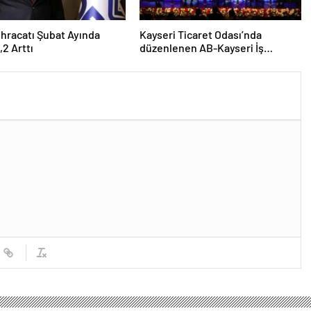
 İhracatı Şubat Ayında
Kayseri Ticaret Odası’nda
,2 Arttı
düzenlenen AB-Kayseri İş
Forumu’nda yeşil dönüşüm ve
dijitalleşme vurgusu yapıldı