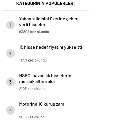
KATEGORİNİN POPÜLERLERİ
Yabancı ilgisini üzerine çeken
yerli hisseler
1
63809 kez okundu
15 hisse hedef fiyatını yükseltti
2
11771 kez okundu
HSBC, havacılık hisselerini
mercek altına aldı
3
2105 kez okundu
Motorine 10 kuruş zam
4
2019 kez okundu