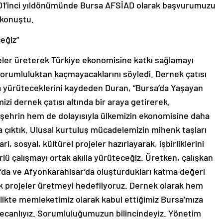
101’inci yıldönümünde Bursa AFSİAD olarak başvurumuzu
 konuştu.
ceğiz”
ojeler üreterek Türkiye ekonomisine katkı sağlamayı
 sorumluluktan kaçmayacaklarını söyledi. Dernek çatısı
lla yürüteceklerini kaydeden Duran, “Bursa’da Yaşayan
izi dernek çatısı altında bir araya getirerek,
i şehrin hem de dolayısıyla ülkemizin ekonomisine daha
 çıktık. Ulusal kurtuluş mücadelemizin mihenk taşları
ri, sosyal, kültürel projeler hazırlayarak, işbirliklerini
rlü çalışmayı ortak akılla yürüteceğiz. Üretken, çalışkan
a’da ve Afyonkarahisar’da oluşturdukları katma değeri
 projeler üretmeyi hedefliyoruz. Dernek olarak hem
rlikte memleketimiz olarak kabul ettiğimiz Bursa’mıza
ecanlıyız. Sorumluluğumuzun bilincindeyiz. Yönetim