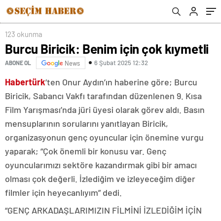
123 okunma
Burcu Biricik: Benim için çok kıymetli
6 Şubat 2025 12:32
ABONE OL
News
Habertürk
‘ten Onur Aydın’ın haberine göre; Burcu
Biricik, Sabancı Vakfı tarafından düzenlenen 9. Kısa
Film Yarışması’nda jüri üyesi olarak görev aldı. Basın
mensuplarının sorularını yanıtlayan Biricik,
organizasyonun genç oyuncular için önemine vurgu
yaparak; “Çok önemli bir konusu var. Genç
oyuncularımızı sektöre kazandırmak gibi bir amacı
olması çok değerli. İzlediğim ve izleyeceğim diğer
filmler için heyecanlıyım” dedi.
“GENÇ ARKADAŞLARIMIZIN FİLMİNİ İZLEDİĞİM İÇİN