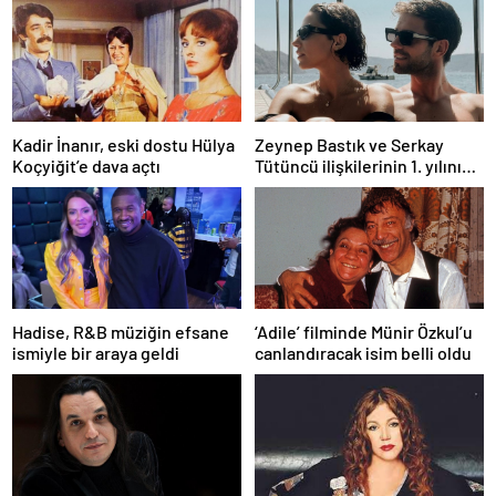
Kadir İnanır, eski dostu Hülya
Zeynep Bastık ve Serkay
Koçyiğit’e dava açtı
Tütüncü ilişkilerinin 1. yılını
kutladı
Hadise, R&B müziğin efsane
‘Adile’ filminde Münir Özkul’u
ismiyle bir araya geldi
canlandıracak isim belli oldu