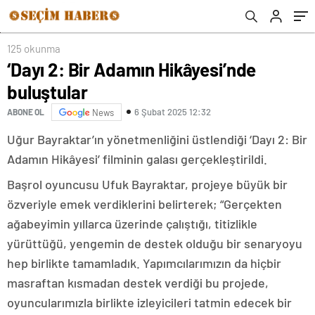
125 okunma
‘Dayı 2: Bir Adamın Hikâyesi’nde
buluştular
6 Şubat 2025 12:32
ABONE OL
News
Uğur Bayraktar’ın yönetmenliğini üstlendiği ‘Dayı 2: Bir
Adamın Hikâyesi’ filminin galası gerçekleştirildi.
Başrol oyuncusu Ufuk Bayraktar, projeye büyük bir
özveriyle emek verdiklerini belirterek; “Gerçekten
ağabeyimin yıllarca üzerinde çalıştığı, titizlikle
yürüttüğü, yengemin de destek olduğu bir senaryoyu
hep birlikte tamamladık. Yapımcılarımızın da hiçbir
masraftan kısmadan destek verdiği bu projede,
oyuncularımızla birlikte izleyicileri tatmin edecek bir