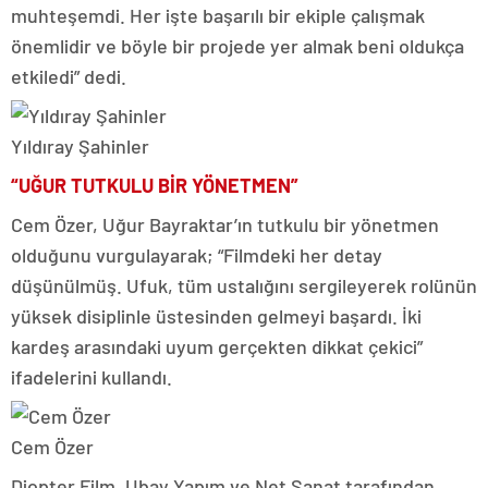
muhteşemdi. Her işte başarılı bir ekiple çalışmak
önemlidir ve böyle bir projede yer almak beni oldukça
etkiledi” dedi.
Yıldıray Şahinler
“UĞUR TUTKULU BİR YÖNETMEN”
Cem Özer, Uğur Bayraktar’ın tutkulu bir yönetmen
olduğunu vurgulayarak; “Filmdeki her detay
düşünülmüş. Ufuk, tüm ustalığını sergileyerek rolünün
yüksek disiplinle üstesinden gelmeyi başardı. İki
kardeş arasındaki uyum gerçekten dikkat çekici”
ifadelerini kullandı.
Cem Özer
Diopter Film, Ubay Yapım ve Net Sanat tarafından