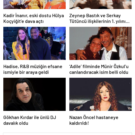
Kadir İnanır, eski dostu Hülya
Zeynep Bastık ve Serkay
Koçyiğit’e dava açtı
Tütüncü ilişkilerinin 1. yılını
kutladı
Hadise, R&B müziğin efsane
‘Adile’ filminde Münir Özkul’u
ismiyle bir araya geldi
canlandıracak isim belli oldu
Gökhan Kırdar ile ünlü DJ
Nazan Öncel hastaneye
davalık oldu
kaldırıldı!