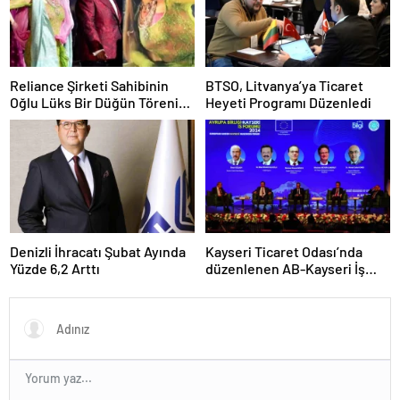
Reliance Şirketi Sahibinin
BTSO, Litvanya’ya Ticaret
Oğlu Lüks Bir Düğün Töreni
Heyeti Programı Düzenledi
Düzenledi
Denizli İhracatı Şubat Ayında
Kayseri Ticaret Odası’nda
Yüzde 6,2 Arttı
düzenlenen AB-Kayseri İş
Forumu’nda yeşil dönüşüm
ve dijitalleşme vurgusu
yapıldı