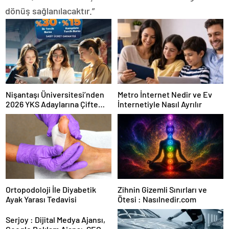
dönüş sağlanılacaktır.”
Nişantaşı Üniversitesi’nden
Metro İnternet Nedir ve Ev
2026 YKS Adaylarına Çifte
İnternetiyle Nasıl Ayrılır
Güvence: Sabit Ücret ve
Kesintisiz Burs
Ortopodoloji İle Diyabetik
Zihnin Gizemli Sınırları ve
Ayak Yarası Tedavisi
Ötesi : Nasılnedir.com
Serjoy : Dijital Medya Ajansı,