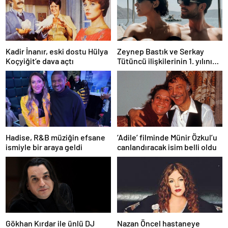
Kadir İnanır, eski dostu Hülya
Zeynep Bastık ve Serkay
Koçyiğit’e dava açtı
Tütüncü ilişkilerinin 1. yılını
kutladı
Hadise, R&B müziğin efsane
‘Adile’ filminde Münir Özkul’u
ismiyle bir araya geldi
canlandıracak isim belli oldu
Gökhan Kırdar ile ünlü DJ
Nazan Öncel hastaneye