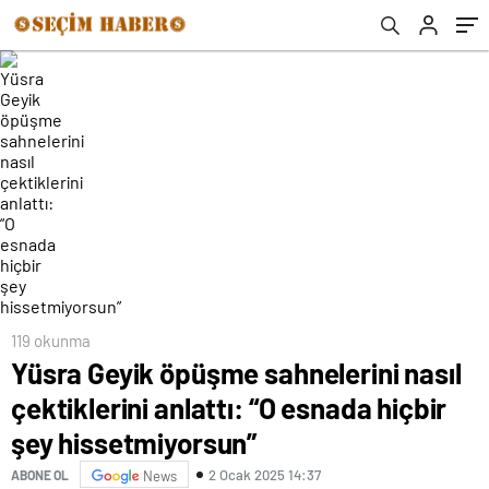
hissetmiyorsun”
119 okunma
Yüsra Geyik öpüşme sahnelerini nasıl
çektiklerini anlattı: “O esnada hiçbir
şey hissetmiyorsun”
2 Ocak 2025 14:37
ABONE OL
News