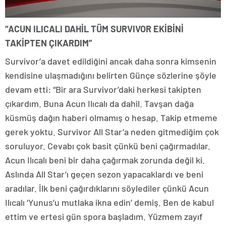
“ACUN ILICALI DAHİL TÜM SURVIVOR EKİBİNİ
TAKİPTEN ÇIKARDIM”
Survivor’a davet edildiğini ancak daha sonra kimsenin
kendisine ulaşmadığını belirten Günçe sözlerine şöyle
devam etti: “Bir ara Survivor’daki herkesi takipten
çıkardım. Buna Acun Ilıcalı da dahil. Tavşan dağa
küsmüş dağın haberi olmamış o hesap. Takip etmeme
gerek yoktu. Survivor All Star’a neden gitmediğim çok
soruluyor. Cevabı çok basit çünkü beni çağırmadılar.
Acun Ilıcalı beni bir daha çağırmak zorunda değil ki.
Aslında All Star’ı geçen sezon yapacaklardı ve beni
aradılar. İlk beni çağırdıklarını söylediler çünkü Acun
Ilıcalı ‘Yunus’u mutlaka ikna edin’ demiş. Ben de kabul
ettim ve ertesi gün spora başladım. Yüzmem zayıf