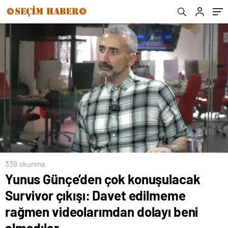
videolarımdan dolayı beni almadılar
339 okunma
Yunus Günçe’den çok konuşulacak
Survivor çıkışı: Davet edilmeme
rağmen videolarımdan dolayı beni
almadılar