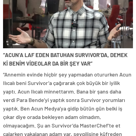
“ACUN’A LAF EDEN BATUHAN SURVIVOR’DA, DEMEK
Kİ BENİM VİDEOLAR DA BİR ŞEY VAR”
“Annemin evinde hiçbir şey yapmadan otururken Acun
Ilıcalı beni Survivor’a çağırarak çok büyük bir iyilik
yaptı. Acun Ilıcalı minnettarım. Bana bir şans daha
verdi Para Bende’yi yaptık sonra Survivor yorumları
yaptık. Ben Acun Medya’ya gidip bütün gün belki iş
çıkar diye orada bekleyen adam olmadım,
olmayacağım. Şu an Survivor’da MasterChef’te et
çalarken yakalanan adam var, sevgilisine küfreden