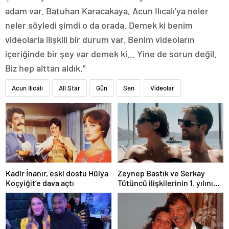
adam var. Batuhan Karacakaya, Acun Ilıcalı’ya neler
neler söyledi şimdi o da orada. Demek ki benim
videolarla ilişkili bir durum var. Benim videoların
içeriğinde bir şey var demek ki… Yine de sorun değil.
Biz hep alttan aldık.”
Acun Ilıcalı
All Star
Gün
Sen
Videolar
Kadir İnanır, eski dostu Hülya
Zeynep Bastık ve Serkay
Koçyiğit’e dava açtı
Tütüncü ilişkilerinin 1. yılını
kutladı