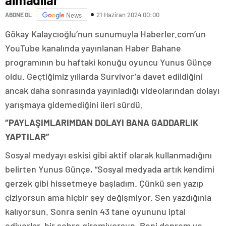
21 Haziran 2024 00:00
ABONE OL
News
Gökay Kalaycıoğlu’nun sunumuyla Haberler.com’un
YouTube kanalında yayınlanan Haber Bahane
programının bu haftaki konuğu oyuncu Yunus Günçe
oldu. Geçtiğimiz yıllarda Survivor’a davet edildiğini
ancak daha sonrasında yayınladığı videolarından dolayı
yarışmaya gidemediğini ileri sürdü.
“PAYLAŞIMLARIMDAN DOLAYI BANA GADDARLIK
YAPTILAR”
Sosyal medyayı eskisi gibi aktif olarak kullanmadığını
belirten Yunus Günçe, “Sosyal medyada artık kendimi
gerzek gibi hissetmeye başladım. Çünkü sen yazıp
çiziyorsun ama hiçbir şey değişmiyor. Sen yazdığınla
kalıyorsun. Sonra senin 43 tane oyununu iptal
ediyorlar, bir şehre giremiyorsun. Beni deprem ve