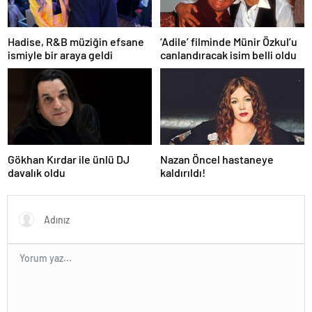
Hadise, R&B müziğin efsane
‘Adile’ filminde Münir Özkul’u
ismiyle bir araya geldi
canlandıracak isim belli oldu
Gökhan Kırdar ile ünlü DJ
Nazan Öncel hastaneye
davalık oldu
kaldırıldı!