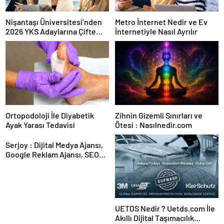
Nişantaşı Üniversitesi’nden
Metro İnternet Nedir ve Ev
2026 YKS Adaylarına Çifte
İnternetiyle Nasıl Ayrılır
Güvence: Sabit Ücret ve
Kesintisiz Burs
Ortopodoloji İle Diyabetik
Zihnin Gizemli Sınırları ve
Ayak Yarası Tedavisi
Ötesi : Nasılnedir.com
Serjoy : Dijital Medya Ajansı,
Google Reklam Ajansı, SEO
Ajansı ve Web Tasarım Ajansı
UETDS Nedir ? Uetds.com İle
Akıllı Dijital Taşımacılık