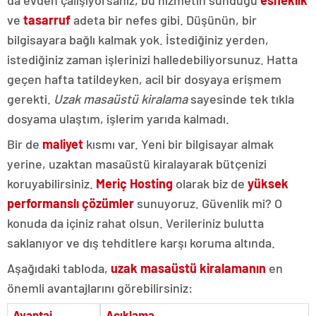
da evden çalışıyorsanız, bu hizmetin sunduğu
esneklik
ve
tasarruf
adeta bir nefes gibi. Düşünün, bir
bilgisayara bağlı kalmak yok. İstediğiniz yerden,
istediğiniz zaman işlerinizi halledebiliyorsunuz. Hatta
geçen hafta tatildeyken, acil bir dosyaya erişmem
gerekti.
Uzak masaüstü kiralama
sayesinde tek tıkla
dosyama ulaştım, işlerim yarıda kalmadı.
Bir de
maliyet
kısmı var. Yeni bir bilgisayar almak
yerine, uzaktan masaüstü kiralayarak bütçenizi
koruyabilirsiniz.
Meriç Hosting
olarak biz de
yüksek
performanslı çözümler
sunuyoruz. Güvenlik mi? O
konuda da içiniz rahat olsun. Verileriniz bulutta
saklanıyor ve dış tehditlere karşı koruma altında.
Aşağıdaki tabloda,
uzak masaüstü kiralamanın
en
önemli avantajlarını görebilirsiniz:
Avantaj
Açıklama