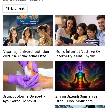
Ali Murat Kırık
Nişantaşı Üniversitesi’nden
Metro İnternet Nedir ve Ev
2026 YKS Adaylarına Çifte
İnternetiyle Nasıl Ayrılır
Güvence: Sabit Ücret ve
Kesintisiz Burs
Ortopodoloji İle Diyabetik
Zihnin Gizemli Sınırları ve
Ayak Yarası Tedavisi
Ötesi : Nasılnedir.com