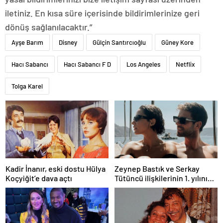
iletiniz. En kısa süre içerisinde bildirimlerinize geri
dönüş sağlanılacaktır.”
Ayşe Barım
Disney
Gülçin Santırcıoğlu
Güney Kore
Hacı Sabancı
Hacı Sabancı F D
Los Angeles
Netflix
Tolga Karel
Kadir İnanır, eski dostu Hülya
Zeynep Bastık ve Serkay
Koçyiğit’e dava açtı
Tütüncü ilişkilerinin 1. yılını
kutladı