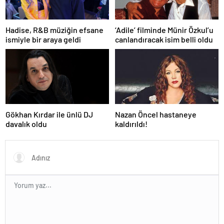
Hadise, R&B müziğin efsane
‘Adile’ filminde Münir Özkul’u
ismiyle bir araya geldi
canlandıracak isim belli oldu
Gökhan Kırdar ile ünlü DJ
Nazan Öncel hastaneye
davalık oldu
kaldırıldı!