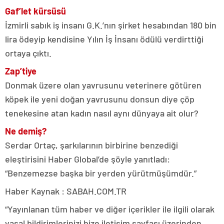
Gaf’let kürsüsü
İzmirli sabık iş insanı G.K.’nın şirket hesabından 180 bin
lira ödeyip kendisine Yılın İş İnsanı ödülü verdirttiği
ortaya çıktı.
Zap’tiye
Donmak üzere olan yavrusunu veterinere götüren
köpek ile yeni doğan yavrusunu donsun diye çöp
tenekesine atan kadın nasıl aynı dünyaya ait olur?
Ne demiş?
Serdar Ortaç, şarkılarının birbirine benzediği
eleştirisini Haber Global’de şöyle yanıtladı:
“Benzemezse başka bir yerden yürütmüşümdür.”
Haber Kaynak : SABAH.COM.TR
“Yayınlanan tüm haber ve diğer içerikler ile ilgili olarak
yasal bildirimlerinizi bize iletişim sayfası üzerinden