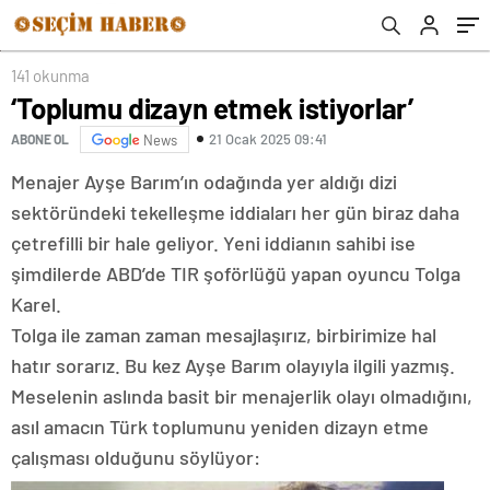
141 okunma
‘Toplumu dizayn etmek istiyorlar’
21 Ocak 2025 09:41
ABONE OL
News
Menajer Ayşe Barım’ın odağında yer aldığı dizi
sektöründeki tekelleşme iddiaları her gün biraz daha
çetrefilli bir hale geliyor. Yeni iddianın sahibi ise
şimdilerde ABD’de TIR şoförlüğü yapan oyuncu Tolga
Karel.
Tolga ile zaman zaman mesajlaşırız, birbirimize hal
hatır sorarız. Bu kez Ayşe Barım olayıyla ilgili yazmış.
Meselenin aslında basit bir menajerlik olayı olmadığını,
asıl amacın Türk toplumunu yeniden dizayn etme
çalışması olduğunu söylüyor: