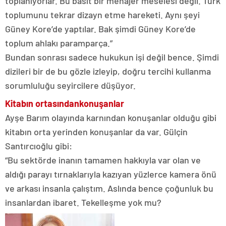
toplanıyorlar. Bu basit bir menajer meselesi değil. Türk
toplumunu tekrar dizayn etme hareketi. Aynı şeyi
Güney Kore’de yaptılar. Bak şimdi Güney Kore’de
toplum ahlakı paramparça.”
Bundan sonrası sadece hukukun işi değil bence. Şimdi
dizileri bir de bu gözle izleyip, doğru tercihi kullanma
sorumluluğu seyircilere düşüyor.
Kitabın ortasından
konuşanlar
Ayşe Barım olayında karnından konuşanlar olduğu gibi
kitabın orta yerinden konuşanlar da var. Gülçin
Santırcıoğlu gibi:
“Bu sektörde inanın tamamen hakkıyla var olan ve
aldığı parayı tırnaklarıyla kazıyan yüzlerce kamera önü
ve arkası insanla çalıştım. Aslında bence çoğunluk bu
insanlardan ibaret. Tekelleşme yok mu?