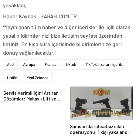
yasakladı.
Haber Kaynak : SABAH.COM.TR
“Yayınlanan tüm haber ve diğer içerikler ile ilgili olarak
yasal bildirimlerinizi bize iletişim sayfası üzerinden
iletiniz. En kısa süre içerisinde bildirimlerinize geri
dönüş sağlanılacaktır.”
Abd
Avrupa
Fransa
tiktok
TikTok’a zararlı içerik
Ürdün
Yeni Zelanda
Servis Verimliliğini Artıran
Çözümler: Makaslı Lift ve
Tamirci Lifti Rehberi
Samsun’da ruhsatsız silah
operasyonu: 1 kişi yakalandı