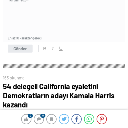
En az 10 karakter gerekli
Gönder
163 okunma
54 delegeli California eyaletini
Demokratların adayı Kamala Harris
kazandı
6 Kasım 2024 08:25
ABONE OL
News
0
0
0
0
47. başkanı seçmek için sandık başına giden Amerika