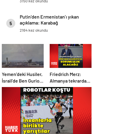
3150 kez okundu
Putin’den Ermenistan’ı yıkan
açıklama: Karabağ
5
Azerbaycan’ın ayrılmaz bir
2164 kez okundu
parçasıdır!
Yemen’deki Husiler,
Friedrich Merz:
İsrail’de Ben Gurion
Almanya tekrardan
Havalimanı’nı vurdu
sorumluluk
üstlenecek