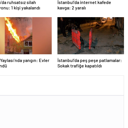
da ruhsatsız silah
İstanbul’da internet kafede
onu: 1 kişi yakalandı
kavga: 2 yaralı
Yaylası’nda yangın: Evler
İstanbul’da peş peşe patlamalar:
öndü
Sokak trafiğe kapatıldı