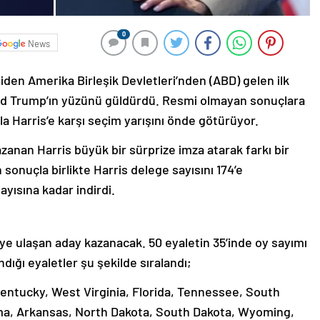
0
News
iden Amerika Birleşik Devletleri’nden (ABD) gelen ilk
ld Trump’ın yüzünü güldürdü. Resmi olmayan sonuçlara
 Harris’e karşı seçim yarışını önde götürüyor.
azanan Harris büyük bir sürprize imza atarak farkı bir
 sonuçla birlikte Harris delege sayısını 174’e
ayısına kadar indirdi.
ye ulaşan aday kazanacak. 50 eyaletin 35’inde oy sayımı
ığı eyaletler şu şekilde sıralandı;
Kentucky, West Virginia, Florida, Tennessee, South
ama, Arkansas, North Dakota, South Dakota, Wyoming,