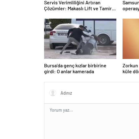
Servis Verimliliğini Artıran
Samsun’
Çözümler: Makaslı Lift ve Tamirci
operasy
Lifti Rehberi
Bursa’da genç kızlar birbirine
Zorkun 
girdi: O anlar kamerada
küle d