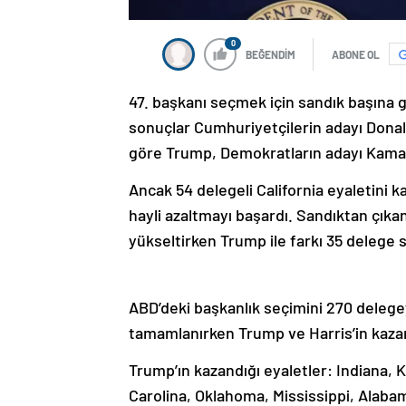
0
BEĞENDİM
ABONE OL
47. başkanı seçmek için sandık başına g
sonuçlar Cumhuriyetçilerin adayı Dona
göre Trump, Demokratların adayı Kamala
Ancak 54 delegeli California eyaletini k
hayli azaltmayı başardı. Sandıktan çıkan
yükseltirken Trump ile farkı 35 delege s
ABD’deki başkanlık seçimini 270 delege
tamamlanırken Trump ve Harris’in kazand
Trump’ın kazandığı eyaletler: Indiana, 
Carolina, Oklahoma, Mississippi, Alab