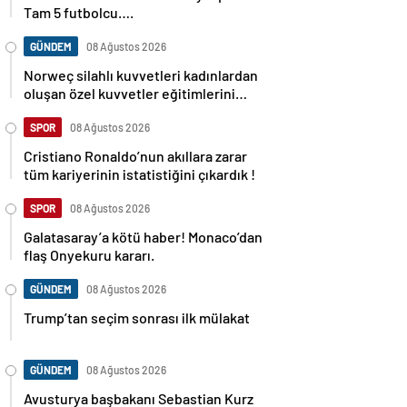
Tam 5 futbolcu….
GÜNDEM
08 Ağustos 2026
Norweç silahlı kuvvetleri kadınlardan
oluşan özel kuvvetler eğitimlerini
başlattı.
SPOR
08 Ağustos 2026
Cristiano Ronaldo’nun akıllara zarar
tüm kariyerinin istatistiğini çıkardık !
SPOR
08 Ağustos 2026
Galatasaray’a kötü haber! Monaco’dan
flaş Onyekuru kararı.
GÜNDEM
08 Ağustos 2026
Trump’tan seçim sonrası ilk mülakat
GÜNDEM
08 Ağustos 2026
Avusturya başbakanı Sebastian Kurz