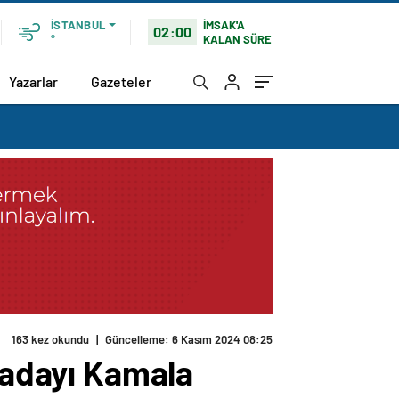
İMSAK'A
İSTANBUL
02:00
KALAN SÜRE
°
Yazarlar
Gazeteler
163 kez okundu
|
Güncelleme: 6 Kasım 2024 08:25
n adayı Kamala