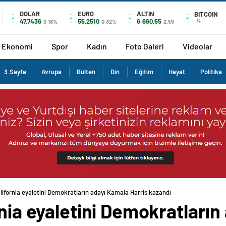
DOLAR
EURO
ALTIN
BITCOIN
47,7436
55,2510
6.660,55
%
0.18%
0.32%
2,59
Ekonomi
Spor
Kadın
Foto Galeri
Videolar
3.Sayfa
Avrupa
Bülten
Din
Eğitim
Hayat
Politika
alifornia eyaletini Demokratların adayı Kamala Harris kazandı
rnia eyaletini Demokratları