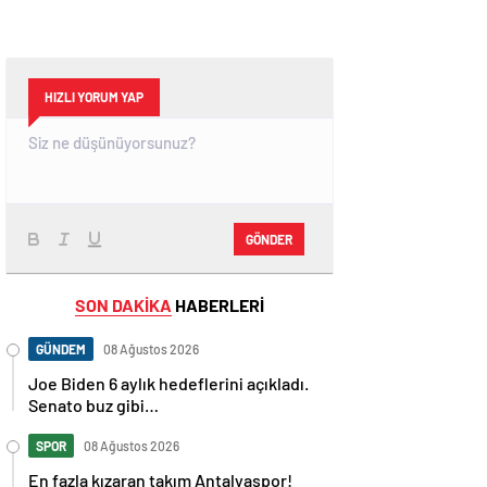
HIZLI YORUM YAP
GÖNDER
SON DAKİKA
HABERLERİ
GÜNDEM
08 Ağustos 2026
Joe Biden 6 aylık hedeflerini açıkladı.
Senato buz gibi…
SPOR
08 Ağustos 2026
En fazla kızaran takım Antalyaspor!