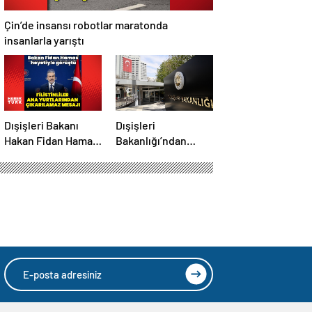
Çin’de insansı robotlar maratonda
insanlarla yarıştı
Dışişleri Bakanı
Dışişleri
Hakan Fidan Hamas
Bakanlığı’ndan
heyetiyle görüştü
Rümeysa Öztürk
açıklaması