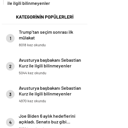
ile ilgili bilinmeyenler
KATEGORİNİN POPÜLERLERİ
Trump’tan seçim sonrası ilk
mülakat
1
8018 kez okundu
Avusturya başbakanı Sebastian
Kurz ile ilgili bilinmeyenler
2
5044 kez okundu
Avusturya başbakanı Sebastian
Kurz ile ilgili bilinmeyenler
3
4970 kez okundu
Joe Biden 6 aylık hedeflerini
açıkladı. Senato buz gibi…
4