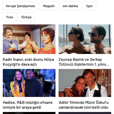
Avrupa Şampiyonası
Magazin
son dakika
Spor
Tiran
Türkiye
Kadir İnanır, eski dostu Hülya
Zeynep Bastık ve Serkay
Koçyiğit’e dava açtı
Tütüncü ilişkilerinin 1. yılını
kutladı
Hadise, R&B müziğin efsane
‘Adile’ filminde Münir Özkul’u
ismiyle bir araya geldi
canlandıracak isim belli oldu