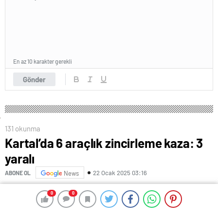
En az 10 karakter gerekli
Gönder
131 okunma
Kartal’da 6 araçlık zincirleme kaza: 3
yaralı
22 Ocak 2025 03:16
ABONE OL
News
Kartal’da 6 aracın karıştığı trafik kazasında 3 kişi
0
0
0
0
yaralandı.