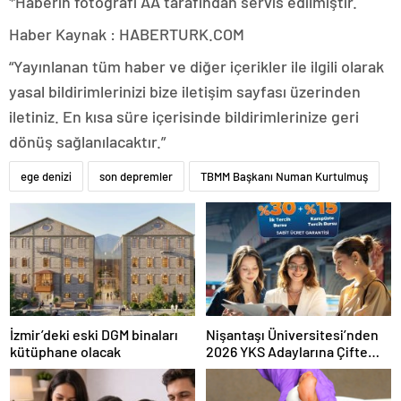
*Haberin fotoğrafı AA tarafından servis edilmiştir.
Haber Kaynak : HABERTURK.COM
“Yayınlanan tüm haber ve diğer içerikler ile ilgili olarak
yasal bildirimlerinizi bize iletişim sayfası üzerinden
iletiniz. En kısa süre içerisinde bildirimlerinize geri
dönüş sağlanılacaktır.”
ege denizi
son depremler
TBMM Başkanı Numan Kurtulmuş
İzmir’deki eski DGM binaları
Nişantaşı Üniversitesi’nden
kütüphane olacak
2026 YKS Adaylarına Çifte
Güvence: Sabit Ücret ve
Kesintisiz Burs