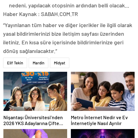
nedeni, yapılacak otopsinin ardından belli olacak…
Haber Kaynak : SABAH.COM.TR
“Yayınlanan tüm haber ve diğer içerikler ile ilgili olarak
yasal bildirimlerinizi bize iletişim sayfası üzerinden
iletiniz. En kısa süre içerisinde bildirimlerinize geri
dönüş sağlanılacaktır.”
Elif Tekin
Mardin
Midyat
Nişantaşı Üniversitesi’nden
Metro İnternet Nedir ve Ev
2026 YKS Adaylarına Çifte
İnternetiyle Nasıl Ayrılır
Güvence: Sabit Ücret ve
Kesintisiz Burs