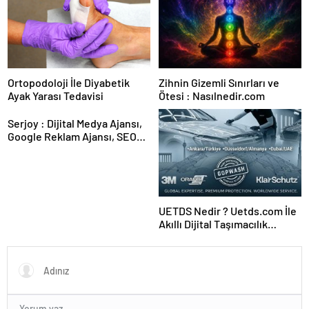
Ortopodoloji İle Diyabetik
Zihnin Gizemli Sınırları ve
Ayak Yarası Tedavisi
Ötesi : Nasılnedir.com
Serjoy : Dijital Medya Ajansı,
Google Reklam Ajansı, SEO
Ajansı ve Web Tasarım Ajansı
UETDS Nedir ? Uetds.com İle
Akıllı Dijital Taşımacılık
Yazılımı