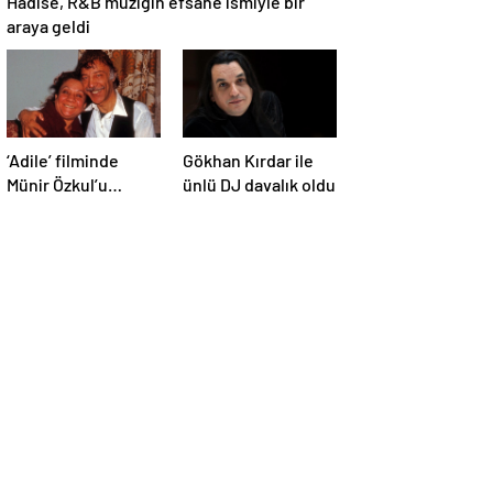
Hadise, R&B müziğin efsane ismiyle bir
araya geldi
‘Adile’ filminde
Gökhan Kırdar ile
Münir Özkul’u
ünlü DJ davalık oldu
canlandıracak isim
belli oldu