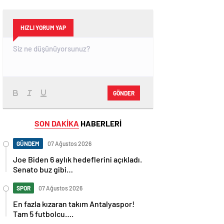
HIZLI YORUM YAP
GÖNDER
SON DAKİKA
HABERLERİ
GÜNDEM
07 Ağustos 2026
Joe Biden 6 aylık hedeflerini açıkladı.
Senato buz gibi…
SPOR
07 Ağustos 2026
En fazla kızaran takım Antalyaspor!
Tam 5 futbolcu….