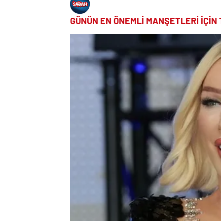
GÜNÜN EN ÖNEMLİ MANŞETLERİ İÇİN 