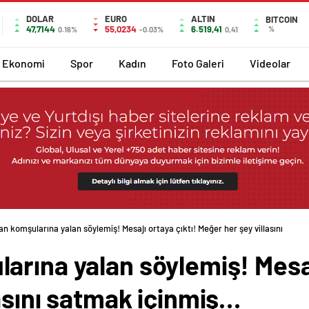
DOLAR
EURO
ALTIN
BITCOIN
47,7144
55,0234
6.519,41
%
0.16%
-0.03%
0,41
Ekonomi
Spor
Kadın
Foto Galeri
Videolar
n komşularına yalan söylemiş! Mesajı ortaya çıktı! Meğer her şey villasını
rına yalan söylemiş! Mesajı
asını satmak içinmiş…