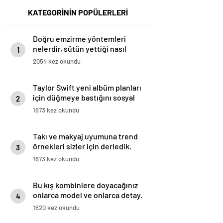
KATEGORİNİN POPÜLERLERİ
Doğru emzirme yöntemleri
nelerdir, sütün yettiği nasıl
1
anlaşılır?
2054 kez okundu
Taylor Swift yeni albüm planları
için düğmeye bastığını sosyal
2
medyadan duyurdu!
1673 kez okundu
Takı ve makyaj uyumuna trend
örnekleri sizler için derledik.
3
1673 kez okundu
Bu kış kombinlere doyacağınız
onlarca model ve onlarca detay.
4
1620 kez okundu