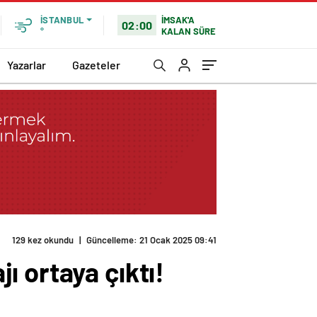
İMSAK'A
İSTANBUL
02:00
KALAN SÜRE
°
Yazarlar
Gazeteler
129 kez okundu
|
Güncelleme: 21 Ocak 2025 09:41
 ortaya çıktı!