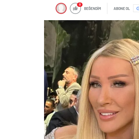
0
BEĞENDİM
ABONE OL