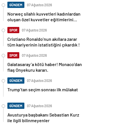
GÜNDEM
07 Ağustos 2026
Norweç silahlı kuvvetleri kadınlardan
oluşan özel kuvvetler eğitimlerini
başlattı.
SPOR
07 Ağustos 2026
Cristiano Ronaldo’nun akıllara zarar
tüm kariyerinin istatistiğini çıkardık !
SPOR
07 Ağustos 2026
Galatasaray’a kötü haber! Monaco’dan
flaş Onyekuru kararı.
GÜNDEM
07 Ağustos 2026
Trump’tan seçim sonrası ilk mülakat
GÜNDEM
07 Ağustos 2026
Avusturya başbakanı Sebastian Kurz
ile ilgili bilinmeyenler