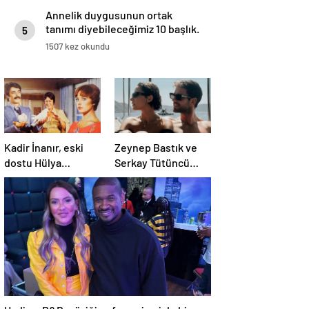
Annelik duygusunun ortak
tanımı diyebileceğimiz 10 başlık.
5
1507 kez okundu
Kadir İnanır, eski
Zeynep Bastık ve
dostu Hülya
Serkay Tütüncü
Koçyiğit’e dava açtı
ilişkilerinin 1. yılını
kutladı