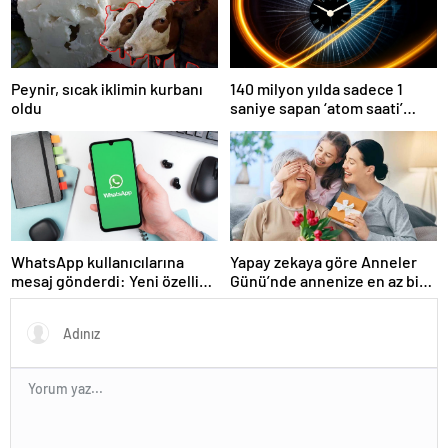
Peynir, sıcak iklimin kurbanı
140 milyon yılda sadece 1
oldu
saniye sapan ‘atom saati’
geliştirildi
WhatsApp kullanıcılarına
Yapay zekaya göre Anneler
mesaj gönderdi: Yeni özellik
Günü’nde annenize en az bir
tanımlandı
kez vermeniz gereken
hediye!