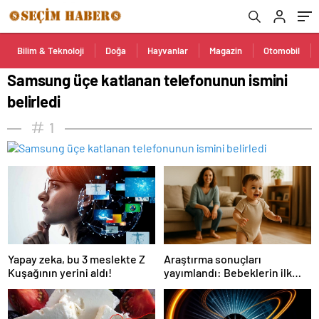
Bilim & Teknoloji
Doğa
Hayvanlar
Magazin
Otomobil
Samsung üçe katlanan telefonunun ismini
belirledi
1
Yapay zeka, bu 3 meslekte Z
Araştırma sonuçları
Kuşağının yerini aldı!
yayımlandı: Bebeklerin ilk
adımında genetik ve çevre
etkisi