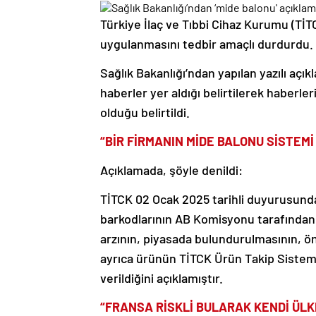
Türkiye İlaç ve Tıbbi Cihaz Kurumu (TİT
uygulanmasını tedbir amaçlı durdurdu.
Sağlık Bakanlığı’ndan yapılan yazılı açı
haberler yer aldığı belirtilerek haberl
olduğu belirtildi.
“BİR FİRMANIN MİDE BALONU SİSTEM
Açıklamada, şöyle denildi:
TİTCK 02 Ocak 2025 tarihli duyurusunda
barkodlarının AB Komisyonu tarafından n
arzının, piyasada bulundurulmasının, ö
ayrıca ürünün TİTCK Ürün Takip Sistemi
verildiğini açıklamıştır.
“FRANSA RİSKLİ BULARAK KENDİ ÜLK