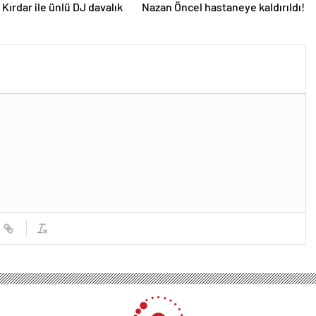
Kırdar ile ünlü DJ davalık
Nazan Öncel hastaneye kaldırıldı!
a çocuk sahibi olmanın zararları