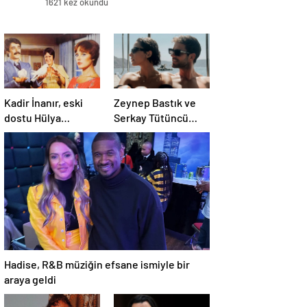
1621 kez okundu
Kadir İnanır, eski
Zeynep Bastık ve
dostu Hülya
Serkay Tütüncü
Koçyiğit’e dava açtı
ilişkilerinin 1. yılını
kutladı
Hadise, R&B müziğin efsane ismiyle bir
araya geldi