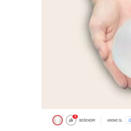
0
BEĞENDİM
ABONE OL