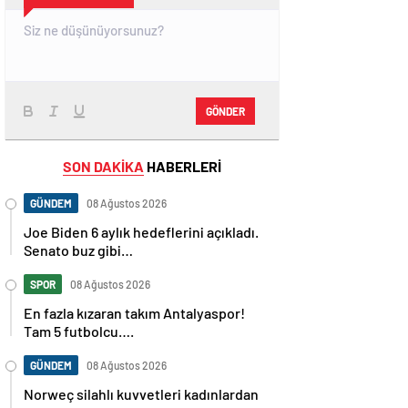
GÖNDER
SON DAKİKA
HABERLERİ
GÜNDEM
08 Ağustos 2026
Joe Biden 6 aylık hedeflerini açıkladı.
Senato buz gibi…
SPOR
08 Ağustos 2026
En fazla kızaran takım Antalyaspor!
Tam 5 futbolcu….
GÜNDEM
08 Ağustos 2026
Norweç silahlı kuvvetleri kadınlardan