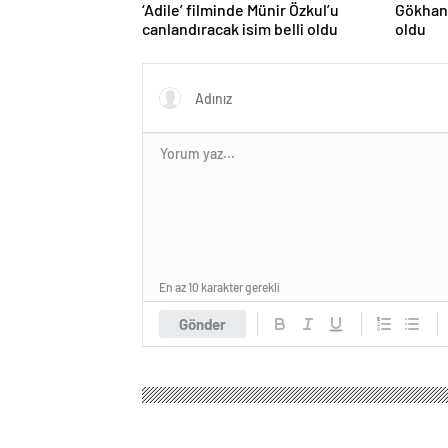
‘Adile’ filminde Münir Özkul’u
Gökhan 
canlandıracak isim belli oldu
oldu
En az 10 karakter gerekli
Gönder
Seçim Haber
Magazin
Kadın Sağlığı
Geç yaşt