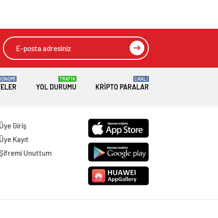
HIZLI YORUM YAP
GÖNDER
SON DAKİKA
HABERLERİ
GÜNDEM
08 Ağustos 2026
Joe Biden 6 aylık hedeflerini açıkladı.
Senato buz gibi…
SPOR
08 Ağustos 2026
En fazla kızaran takım Antalyaspor!