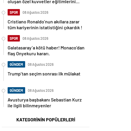
oluşan özel kuvvetler eğitimlerini
başlattı.
SPOR
08 Ağustos 2026
Cristiano Ronaldo’nun akıllara zarar
tüm kariyerinin istatistiğini çıkardık !
SPOR
08 Ağustos 2026
Galatasaray’a kötü haber! Monaco’dan
flaş Onyekuru kararı.
GÜNDEM
08 Ağustos 2026
Trump’tan seçim sonrası ilk mülakat
GÜNDEM
08 Ağustos 2026
Avusturya başbakanı Sebastian Kurz
ile ilgili bilinmeyenler
KATEGORİNİN POPÜLERLERİ