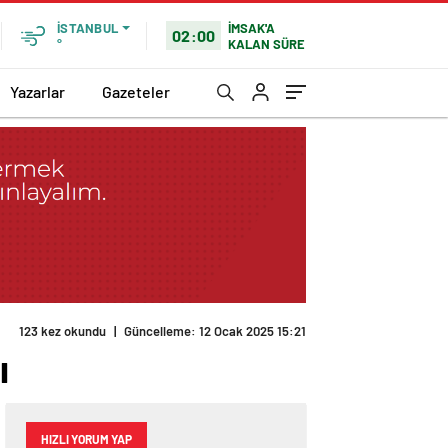
İMSAK'A
İSTANBUL
02:00
KALAN SÜRE
°
Yazarlar
Gazeteler
ı
HIZLI YORUM YAP