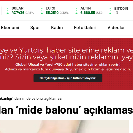
DOLAR
EURO
ALTIN
BITCOIN
47,7436
55,2510
6.660,55
%
0.18%
0.32%
2,59
Ekonomi
Spor
Kadın
Foto Galeri
Videolar
akanlığı’ndan ‘mide balonu’ açıklaması
dan ‘mide balonu’ açıklamas