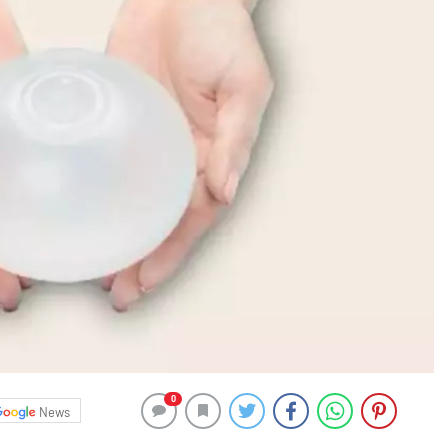
0
News