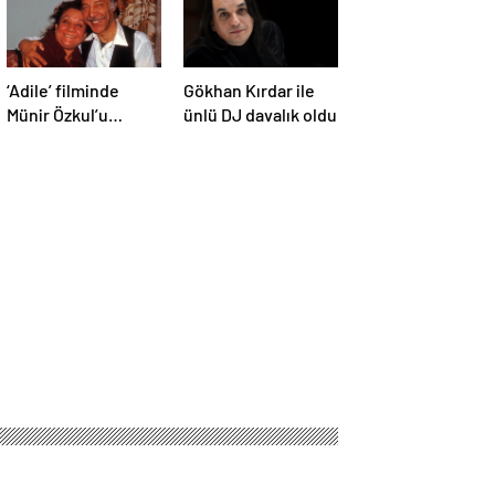
‘Adile’ filminde
Gökhan Kırdar ile
Münir Özkul’u
ünlü DJ davalık oldu
canlandıracak isim
belli oldu