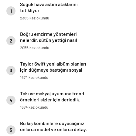
Soğuk hava astım ataklarını
tetikliyor
1
2365 kez okundu
Doğru emzirme yöntemleri
nelerdir, sütün yettiği nasıl
2
anlaşılır?
2055 kez okundu
Taylor Swift yeni albüm planları
için düğmeye bastığını sosyal
3
medyadan duyurdu!
1674 kez okundu
Takı ve makyaj uyumuna trend
örnekleri sizler için derledik.
4
1674 kez okundu
Bu kış kombinlere doyacağınız
onlarca model ve onlarca detay.
5