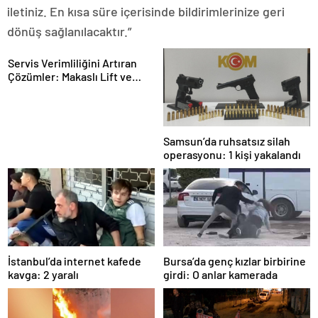
iletiniz. En kısa süre içerisinde bildirimlerinize geri
dönüş sağlanılacaktır.”
Servis Verimliliğini Artıran
Çözümler: Makaslı Lift ve
Tamirci Lifti Rehberi
Samsun’da ruhsatsız silah
operasyonu: 1 kişi yakalandı
İstanbul’da internet kafede
Bursa’da genç kızlar birbirine
kavga: 2 yaralı
girdi: O anlar kamerada