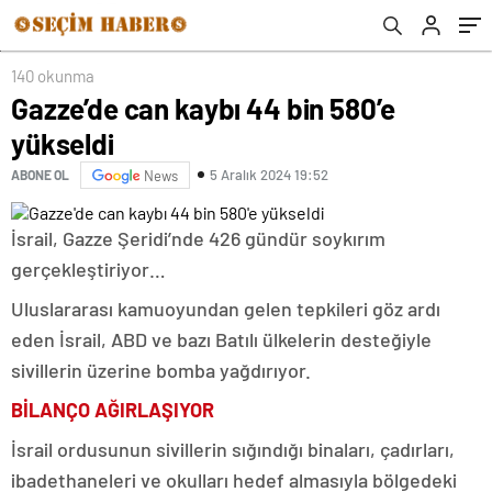
140 okunma
Gazze’de can kaybı 44 bin 580’e
yükseldi
5 Aralık 2024 19:52
ABONE OL
News
İsrail, Gazze Şeridi’nde 426 gündür soykırım
gerçekleştiriyor…
Uluslararası kamuoyundan gelen tepkileri göz ardı
eden İsrail, ABD ve bazı Batılı ülkelerin desteğiyle
sivillerin üzerine bomba yağdırıyor.
BİLANÇO AĞIRLAŞIYOR
İsrail ordusunun sivillerin sığındığı binaları, çadırları,
ibadethaneleri ve okulları hedef almasıyla bölgedeki