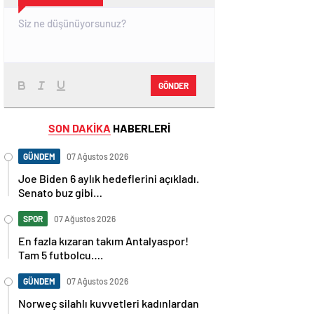
GÖNDER
SON DAKİKA
HABERLERİ
GÜNDEM
07 Ağustos 2026
Joe Biden 6 aylık hedeflerini açıkladı.
Senato buz gibi…
SPOR
07 Ağustos 2026
En fazla kızaran takım Antalyaspor!
Tam 5 futbolcu….
GÜNDEM
07 Ağustos 2026
Norweç silahlı kuvvetleri kadınlardan