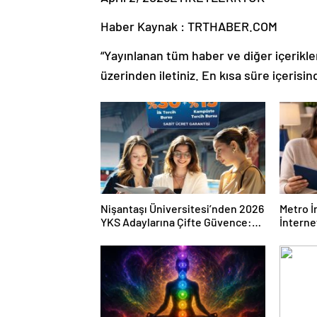
Haber Kaynak : TRTHABER.COM
“Yayınlanan tüm haber ve diğer içerikler i
üzerinden iletiniz. En kısa süre içerisin
Nişantaşı Üniversitesi’nden 2026
Metro İ
YKS Adaylarına Çifte Güvence:
İnternet
Sabit Ücret ve Kesintisiz Burs