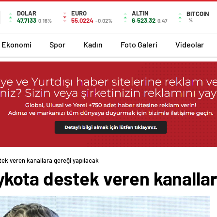
DOLAR
EURO
ALTIN
BITCOIN
47,7133
55,0224
6.523,32
%
0.16%
-0.02%
0,47
Ekonomi
Spor
Kadın
Foto Galeri
Videolar
ek veren kanallara gereği yapılacak
kota destek veren kanallar