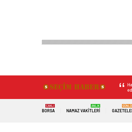
Ha
ed
CANLI
ANLIK
GÜNLÜ
BORSA
NAMAZ VAKITLERI
GAZETELE