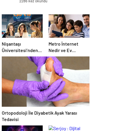
2286 kez okundu
Nişantaşı
Metro İnternet
Üniversitesi’nden
Nedir ve Ev
2026 YKS
İnternetiyle Nasıl
Adaylarına Çifte
Ayrılır
Güvence: Sabit
Ücret ve Kesintisiz
Burs
Ortopodoloji İle Diyabetik Ayak Yarası
Tedavisi