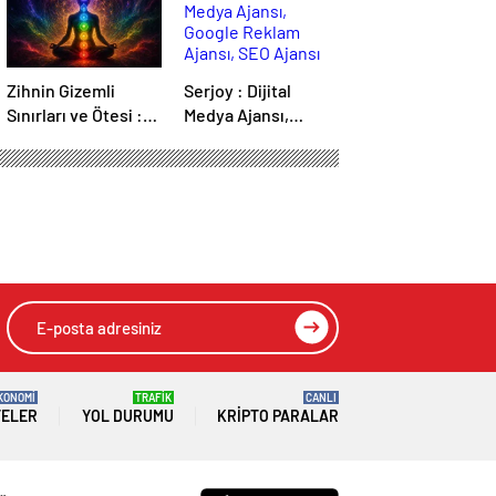
Zihnin Gizemli
Serjoy : Dijital
Sınırları ve Ötesi :
Medya Ajansı,
Nasılnedir.com
Google Reklam
Ajansı, SEO Ajansı
ve Web Tasarım
Ajansı
KONOMİ
TRAFİK
CANLI
TELER
YOL DURUMU
KRIPTO PARALAR