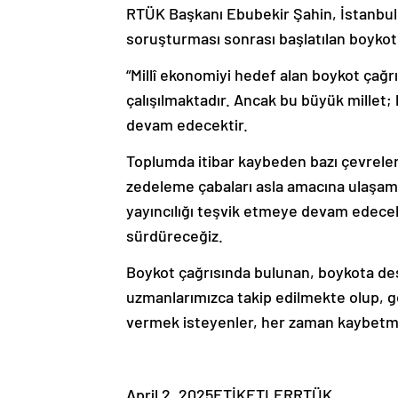
RTÜK Başkanı Ebubekir Şahin, İstanbul 
soruşturması sonrası başlatılan boykot ç
“Millî ekonomiyi hedef alan boykot çağrı
çalışılmaktadır. Ancak bu büyük millet
devam edecektir.
Toplumda itibar kaybeden bazı çevreleri
zedeleme çabaları asla amacına ulaşamay
yayıncılığı teşvik etmeye devam edecek
sürdüreceğiz.
Boykot çağrısında bulunan, boykota de
uzmanlarımızca takip edilmekte olup, ge
vermek isteyenler, her zaman kaybe
April 2, 2025ETİKETLERRTÜK