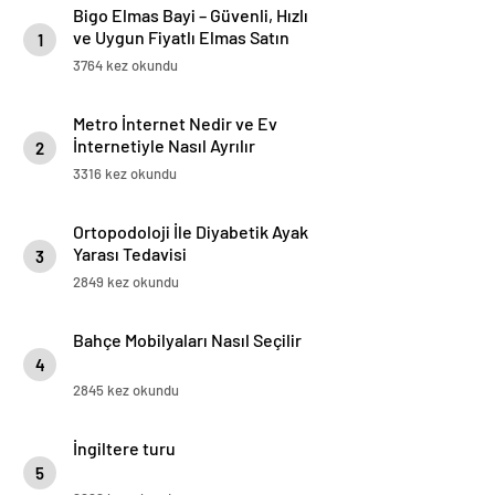
Bigo Elmas Bayi – Güvenli, Hızlı
ve Uygun Fiyatlı Elmas Satın
1
Almanın Yeni Adresi
3764 kez okundu
Metro İnternet Nedir ve Ev
İnternetiyle Nasıl Ayrılır
2
3316 kez okundu
Ortopodoloji İle Diyabetik Ayak
Yarası Tedavisi
3
2849 kez okundu
Bahçe Mobilyaları Nasıl Seçilir
4
2845 kez okundu
İngiltere turu
5