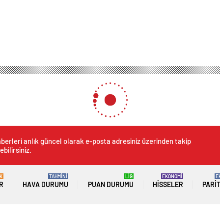
berleri anlık güncel olarak e-posta adresiniz üzerinden takip
ebilirsiniz.
K
TAHMİNİ
LİG
EKONOMİ
E
R
HAVA DURUMU
PUAN DURUMU
HISSELER
PARI