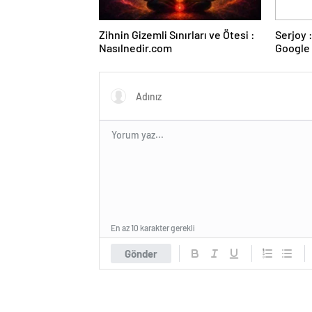
Zihnin Gizemli Sınırları ve Ötesi :
Serjoy : Dijital Medya Ajansı,
Nasılnedir.com
Google 
ve Web 
En az 10 karakter gerekli
Gönder