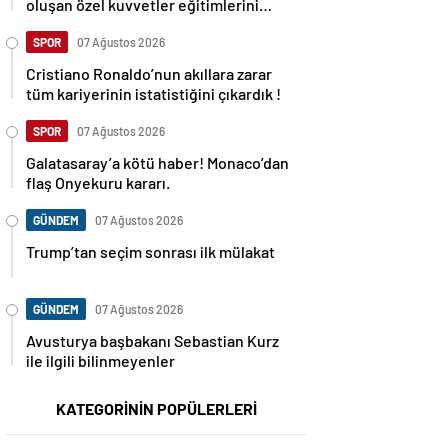
oluşan özel kuvvetler eğitimlerini
başlattı.
SPOR
07 Ağustos 2026
Cristiano Ronaldo’nun akıllara zarar
tüm kariyerinin istatistiğini çıkardık !
SPOR
07 Ağustos 2026
Galatasaray’a kötü haber! Monaco’dan
flaş Onyekuru kararı.
GÜNDEM
07 Ağustos 2026
Trump’tan seçim sonrası ilk mülakat
GÜNDEM
07 Ağustos 2026
Avusturya başbakanı Sebastian Kurz
ile ilgili bilinmeyenler
KATEGORİNİN POPÜLERLERİ