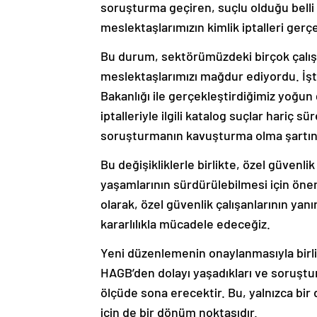
soruşturma geçiren, suçlu olduğu be
meslektaşlarımızın kimlik iptalleri gerç
Bu durum, sektörümüzdeki birçok çalışan
meslektaşlarımızı mağdur ediyordu. İşt
Bakanlığı ile gerçekleştirdiğimiz yoğu
iptalleriyle ilgili katalog suçlar hariç s
soruşturmanın kavuşturma olma şartını 
Bu değişikliklerle birlikte, özel güvenl
yaşamlarının sürdürülebilmesi için öne
olarak, özel güvenlik çalışanlarının ya
kararlılıkla mücadele edeceğiz.
Yeni düzenlemenin onaylanmasıyla birli
HAGB’den dolayı yaşadıkları ve soruşt
ölçüde sona erecektir. Bu, yalnızca b
için de bir dönüm noktasıdır.