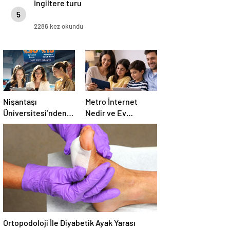
İngiltere turu
5
2286 kez okundu
Nişantaşı
Metro İnternet
Üniversitesi’nden
Nedir ve Ev
2026 YKS
İnternetiyle Nasıl
Adaylarına Çifte
Ayrılır
Güvence: Sabit
Ücret ve Kesintisiz
Burs
Ortopodoloji İle Diyabetik Ayak Yarası