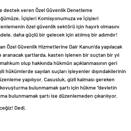
çte destek veren Özel Güvenlik Denetleme
ğümüze, İçişleri Komisyonumuza ve İçişleri
enlemenin özel güvenlik sektörü için hayırlı olmasını
dele, daha güçlü bir gelecek için atılmış bir adımdır!
ıyan Özel Güvenlik Hizmetlerine Dair Kanun’da yapılacak
e aranacak şartlarda, kasten işlenen bir suçtan bir yıl
a mahkum olup hakkında hükmün açıklanmasının geri
gili hükümlerde sayılan suçları işleyenler dışındakilerinin
düzenleme yapılıyor. Casusluk, gizli kalması gereken
rdan kovuşturma bulunmamak şartı için hükme “devletin
urma bulunmamak şartı ise düzenlemeden çıkarılıyor.
eğiz! Dedi.