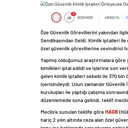
0
BEĞENDİM
ABONE OL
Öze Güvenlik Görevlilerini yakından ilg
Sendikasından Geldi. Kimlik iptalleri il
özel güvenlik görevlilerine sevindirici h
Yapmış olduğumuz araştırmalara göre yak
kimlikleri iptal edildi ve işlerine son v
gelen kimlik iptalleri sebebi ile 370 bi
içerisindeydi. Uzun zamandır Güvenlik İ
kuruluşları ile yaptığı çalışma sonrasınd
düzenlemede sona gelindi, teklif mecli
Meclis’e sunulan teklife göre
HAGB
(Hük
hariç 2 yılın altında ceza alan özel güven
konu ise haklarında soruşturma açılsa bil