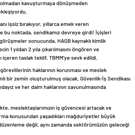
lli olmadan kavuşturmaya dönüşmeden
ekleşiyordu.
ı işsiz bırakıyor, yıllarca emek veren
e bu noktada, sendikamız devreye girdi! İçişleri
n görüşmeler sonucunda, HAGB kaynaklı kimlik
ürecin 1 yıldan 2 yıla çıkarılmasını öngören ve
içeren taslak teklif, TBMM’ye sevk edildi.
ik görevlilerinin haklarının korunması ve meslek
mli bir zemin oluşturulmuş olacak. Güvenlik-İş Sendikası
nındayız ve her daim haklarının savunulmasında
kte, meslektaşlarımızın iş güvencesi artacak ve
urma konusundan yaşadıkları mağduriyetler büyük
ir düzenleme değil, aynı zamanda sektörümüzün geleceği