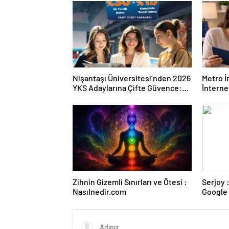
Nişantaşı Üniversitesi’nden 2026
Metro İ
YKS Adaylarına Çifte Güvence:
İnternet
Sabit Ücret ve Kesintisiz Burs
Zihnin Gizemli Sınırları ve Ötesi :
Serjoy : Dijital Medya Ajansı,
Nasılnedir.com
Google 
ve Web 