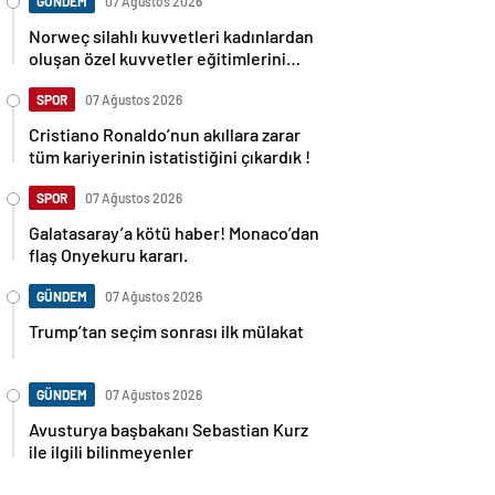
GÜNDEM
07 Ağustos 2026
Norweç silahlı kuvvetleri kadınlardan
oluşan özel kuvvetler eğitimlerini
başlattı.
SPOR
07 Ağustos 2026
Cristiano Ronaldo’nun akıllara zarar
tüm kariyerinin istatistiğini çıkardık !
SPOR
07 Ağustos 2026
Galatasaray’a kötü haber! Monaco’dan
flaş Onyekuru kararı.
GÜNDEM
07 Ağustos 2026
Trump’tan seçim sonrası ilk mülakat
GÜNDEM
07 Ağustos 2026
Avusturya başbakanı Sebastian Kurz
ile ilgili bilinmeyenler