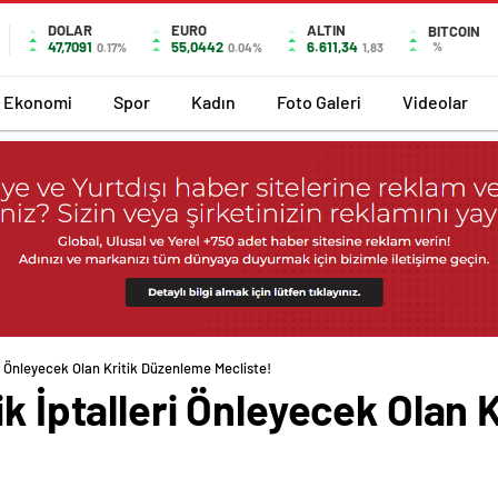
DOLAR
EURO
ALTIN
BITCOIN
47,7091
55,0442
6.611,34
%
0.17%
0.04%
1,83
Ekonomi
Spor
Kadın
Foto Galeri
Videolar
ri Önleyecek Olan Kritik Düzenleme Mecliste!
ik İptalleri Önleyecek Olan