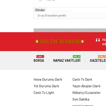
Gönder
En az 10 karakter gerekli
Ha
ed
CANLI
ANLIK
GÜNLÜ
BORSA
NAMAZ VAKITLERI
GAZETELE
Hava Durumu Dark
Canlı Tv Dark
Yol Durumu Dark
Yayın Akışları Dark
Canlı Tv Light
Nöbetçi Eczaneler
Son Dakika
sanal numara