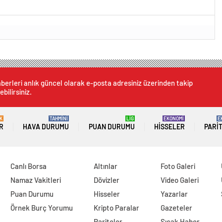
berleri anlık güncel olarak e-posta adresiniz üzerinden takip
ebilirsiniz.
K
TAHMİNİ
LİG
EKONOMİ
E
R
HAVA DURUMU
PUAN DURUMU
HISSELER
PARI
Canlı Borsa
Altınlar
Foto Galeri
Namaz Vakitleri
Dövizler
Video Galeri
Puan Durumu
Hisseler
Yazarlar
Örnek Burç Yorumu
Kripto Paralar
Gazeteler
Pariteler
Sıcak Haber