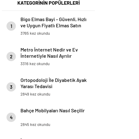
KATEGORİNİN POPÜLERLERİ
Bigo Elmas Bayi – Güvenli, Hızlı
ve Uygun Fiyatlı Elmas Satın
1
Almanın Yeni Adresi
3765 kez okundu
Metro İnternet Nedir ve Ev
İnternetiyle Nasıl Ayrılır
2
3316 kez okundu
Ortopodoloji İle Diyabetik Ayak
Yarası Tedavisi
3
2849 kez okundu
Bahçe Mobilyaları Nasıl Seçilir
4
2845 kez okundu