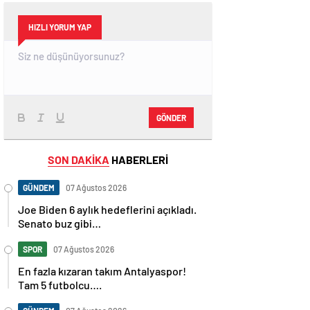
HIZLI YORUM YAP
GÖNDER
SON DAKİKA
HABERLERİ
GÜNDEM
07 Ağustos 2026
Joe Biden 6 aylık hedeflerini açıkladı.
Senato buz gibi…
SPOR
07 Ağustos 2026
En fazla kızaran takım Antalyaspor!
Tam 5 futbolcu….