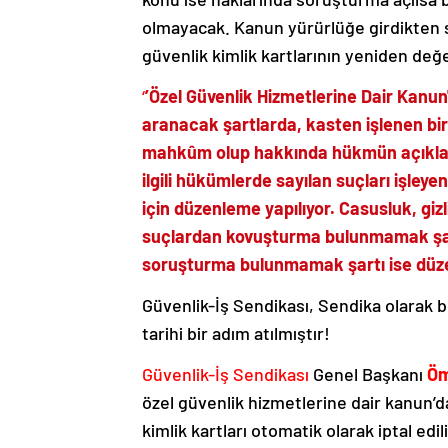
olmayacak. Kanun yürürlüğe girdikten son
güvenlik kimlik kartlarının yeniden de
‘
’Özel Güvenlik Hizmetlerine Dair Kanun'
aranacak şartlarda, kasten işlenen bir
mahkûm olup hakkında hükmün açıklanm
ilgili hükümlerde sayılan suçları işleyen
için düzenleme yapılıyor. Casusluk, gizli
suçlardan kovuşturma bulunmamak şartı
soruşturma bulunmamak şartı ise düze
Güvenlik-İş Sendikası, Sendika olara
tarihi bir adım atılmıştır!
Güvenlik-İş Sendikası
Genel Başkanı
Öm
özel güvenlik hizmetlerine dair kanun’da 
kimlik kartları otomatik olarak iptal ed