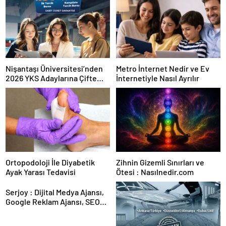
Nişantaşı Üniversitesi’nden
Metro İnternet Nedir ve Ev
2026 YKS Adaylarına Çifte
İnternetiyle Nasıl Ayrılır
Güvence: Sabit Ücret ve
Kesintisiz Burs
Ortopodoloji İle Diyabetik
Zihnin Gizemli Sınırları ve
Ayak Yarası Tedavisi
Ötesi : Nasılnedir.com
Serjoy : Dijital Medya Ajansı,
Google Reklam Ajansı, SEO
Ajansı ve Web Tasarım Ajansı