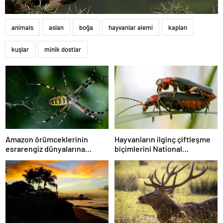
animals
aslan
boğa
hayvanlar alemi
kaplan
kuşlar
minik dostlar
Amazon örümceklerinin
Hayvanların ilginç çiftleşme
esrarengiz dünyalarına
biçimlerini National
gitmeye hazır olun.
Geographic görüntüledi.