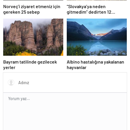
Norveç’i ziyaret etmeniz için
“Slovakya’ya neden
gereken 25 sebep
gitmedim” dedirten 12
fotoğraf
Bayram tatilinde gezilecek
Albino hastalığına yakalanan
yerler
hayvanlar