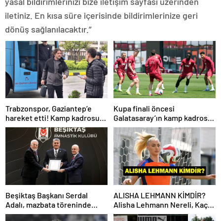
yasal bildirimlerinizi bize iletişim sayfası üzerinden
iletiniz. En kısa süre içerisinde bildirimlerinize geri
dönüş sağlanılacaktır.”
Trabzonspor, Gaziantep’e
Kupa finali öncesi
hareket etti! Kamp kadrosu
Galatasaray’ın kamp kadrosu
açıklandı…
belli oldu!
Beşiktaş Başkanı Serdal
ALISHA LEHMANN KİMDİR?
Adalı, mazbata töreninde
Alisha Lehmann Nereli, Kaç
konuştu: Gün istikrar
Yaşında, Hangi Takımda