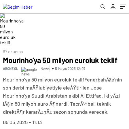
87 okunma
Mourinho’ya 50 milyon euroluk teklif
5 Mayıs 2025 12:07
ABONE OL
News
Mourinho’ya 50 milyon euroluk teklifFenerbahÃ§e’nin
son derbi maÄŸlubiyetiyle eleÅŸtirilen Jose
Mourinho’ya Suudi Arabistan ekibi Al Ettifaq, iki yÄ±l
iÃ§in 50 milyon euro Ã¶nerdi. TecrÃ¼beli teknik
direktÃ¶r kararÄ±nÄ± sezon sonunda verecek.
05.05.2025 – 11:13