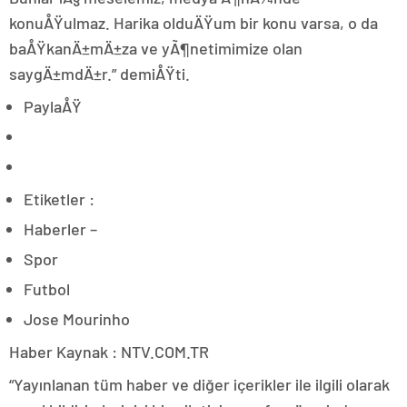
konuÅŸulmaz. Harika olduÄŸum bir konu varsa, o da
baÅŸkanÄ±mÄ±za ve yÃ¶netimimize olan
saygÄ±mdÄ±r.” demiÅŸti.
PaylaÅŸ
Etiketler :
Haberler –
Spor
Futbol
Jose Mourinho
Haber Kaynak : NTV.COM.TR
“Yayınlanan tüm haber ve diğer içerikler ile ilgili olarak