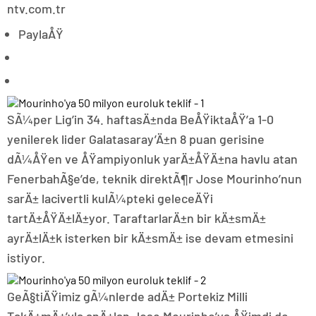
ntv.com.tr
PaylaÅŸ
SÃ¼per Lig’in 34. haftasÄ±nda BeÅŸiktaÅŸ’a 1-0
yenilerek lider Galatasaray’Ä±n 8 puan gerisine
dÃ¼ÅŸen ve ÅŸampiyonluk yarÄ±ÅŸÄ±na havlu atan
FenerbahÃ§e’de, teknik direktÃ¶r Jose Mourinho’nun
sarÄ± lacivertli kulÃ¼pteki geleceÄŸi
tartÄ±ÅŸÄ±lÄ±yor. TaraftarlarÄ±n bir kÄ±smÄ±
ayrÄ±lÄ±k isterken bir kÄ±smÄ± ise devam etmesini
istiyor.
GeÃ§tiÄŸimiz gÃ¼nlerde adÄ± Portekiz Milli