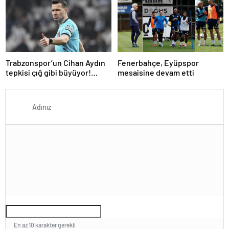
günüdür
Oynuyor?
Trabzonspor’un Cihan Aydın
Fenerbahçe, Eyüpspor
tepkisi çığ gibi büyüyor!
mesaisine devam etti
Yöneticilerden açıklama…
En az 10 karakter gerekli