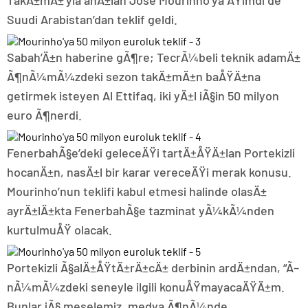
TakÄ±mÄ±’yla anÄ±lan Jose Mourinho’ya ÅŸimdi de
Suudi Arabistan’dan teklif geldi.
Sabah’Ä±n haberine gÃ¶re; TecrÃ¼beli teknik adamÄ±
Ã¶nÃ¼mÃ¼zdeki sezon takÄ±mÄ±n baÅŸÄ±na
getirmek isteyen Al Ettifaq, iki yÄ±l iÃ§in 50 milyon
euro Ã¶nerdi.
FenerbahÃ§e’deki geleceÄŸi tartÄ±ÅŸÄ±lan Portekizli
hocanÄ±n, nasÄ±l bir karar vereceÄŸi merak konusu.
Mourinho’nun teklifi kabul etmesi halinde olasÄ±
ayrÄ±lÄ±kta FenerbahÃ§e tazminat yÃ¼kÃ¼nden
kurtulmuÅŸ olacak.
Portekizli Ã§alÄ±ÅŸtÄ±rÄ±cÄ± derbinin ardÄ±ndan, “Ã–
nÃ¼mÃ¼zdeki seneyle ilgili konuÅŸmayacaÄŸÄ±m.
Bunlar iÃ§ meselemiz, medya Ã¶nÃ¼nde