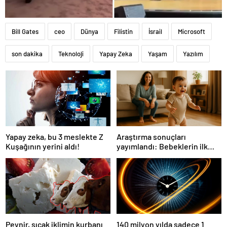
Bill Gates
ceo
Dünya
Filistin
İsrail
Microsoft
son dakika
Teknoloji
Yapay Zeka
Yaşam
Yazılım
Yapay zeka, bu 3 meslekte Z
Araştırma sonuçları
Kuşağının yerini aldı!
yayımlandı: Bebeklerin ilk
adımında genetik ve çevre
etkisi
Peynir, sıcak iklimin kurbanı
140 milyon yılda sadece 1