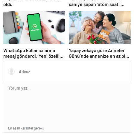
oldu
saniye sapan ‘atom saati’
geliştirildi
WhatsApp kullanıcılarına
Yapay zekaya göre Anneler
mesaj gönderdi: Yeni özellik
Günü’nde annenize en az bir
tanımlandı
kez vermeniz gereken
hediye!
En az 10 karakter gerekli