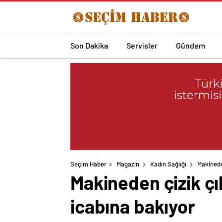
Son Dakika
Servisler
Gündem
Seçim Haber
Magazin
Kadın Sağlığı
Makinede
Makineden çizik çı
icabına bakıyor