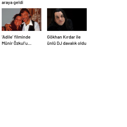
araya geldi
‘Adile’ filminde
Gökhan Kırdar ile
Münir Özkul’u
ünlü DJ davalık oldu
canlandıracak isim
belli oldu