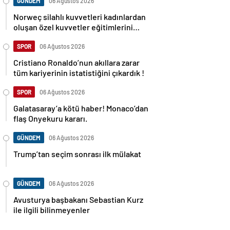
GÜNDEM
06 Ağustos 2026
Norweç silahlı kuvvetleri kadınlardan
oluşan özel kuvvetler eğitimlerini
başlattı.
SPOR
06 Ağustos 2026
Cristiano Ronaldo’nun akıllara zarar
tüm kariyerinin istatistiğini çıkardık !
SPOR
06 Ağustos 2026
Galatasaray’a kötü haber! Monaco’dan
flaş Onyekuru kararı.
GÜNDEM
06 Ağustos 2026
Trump’tan seçim sonrası ilk mülakat
GÜNDEM
06 Ağustos 2026
Avusturya başbakanı Sebastian Kurz
ile ilgili bilinmeyenler