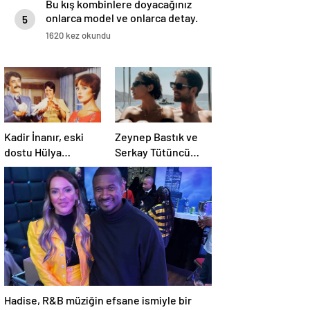
Bu kış kombinlere doyacağınız
onlarca model ve onlarca detay.
5
1620 kez okundu
Kadir İnanır, eski
Zeynep Bastık ve
dostu Hülya
Serkay Tütüncü
Koçyiğit’e dava açtı
ilişkilerinin 1. yılını
kutladı
Hadise, R&B müziğin efsane ismiyle bir