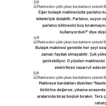
3
/8
Eğer bulaşık makinenizde parlatıcı 
lekeleriyle dolabilir. Parlatıcı, suyun
parlatıcı bölmesini boş bırakmayın,
kullanıyorduk?” diye düş
4
/8
Bulaşık makinesi genelde her şeyi sıcac
zaman faydalı olmayabilir. Çok yüks
getirebiliyor. O yüzden makinenizi
elektrikten tasarruf edersi
5
/8
Makineye bardakları dizerken “Nasıl
birbirine değerse, yıkama sırasında 
aralarında biraz boşluk bırakın. Ters 
rahatç