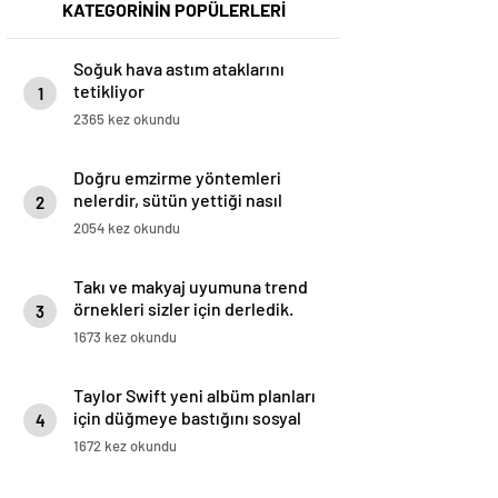
KATEGORİNİN POPÜLERLERİ
Soğuk hava astım ataklarını
tetikliyor
1
2365 kez okundu
Doğru emzirme yöntemleri
nelerdir, sütün yettiği nasıl
2
anlaşılır?
2054 kez okundu
Takı ve makyaj uyumuna trend
örnekleri sizler için derledik.
3
1673 kez okundu
Taylor Swift yeni albüm planları
için düğmeye bastığını sosyal
4
medyadan duyurdu!
1672 kez okundu