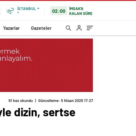
İMSAK'A
İSTANBUL
02:00
KALAN SÜRE
°
Yazarlar
Gazeteler
le dizin, sertse