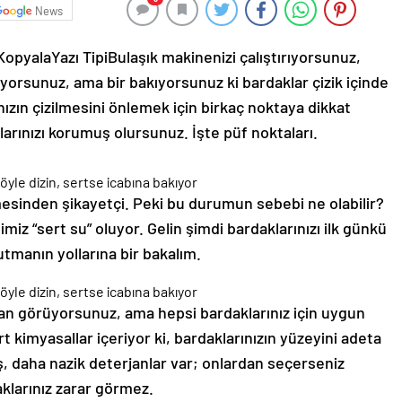
News
 Kopyala
Yazı Tipi
Bulaşık makinenizi çalıştırıyorsunuz,
yorsunuz, ama bir bakıyorsunuz ki bardaklar çizik içinde
nızın çizilmesini önlemek için birkaç noktaya dikkat
rınızı korumuş olursunuz. İşte püf noktaları.
mesinden şikayetçi. Peki bu durumun sebebi ne olabilir?
iz “sert su” oluyor. Gelin şimdi bardaklarınızı ilk günkü
tutmanın yollarına bir bakalım.
jan görüyorsunuz, ama hepsi bardaklarınız için uygun
rt kimyasallar içeriyor ki, bardaklarınızın yüzeyini adeta
iş, daha nazik deterjanlar var; onlardan seçerseniz
klarınız zarar görmez.