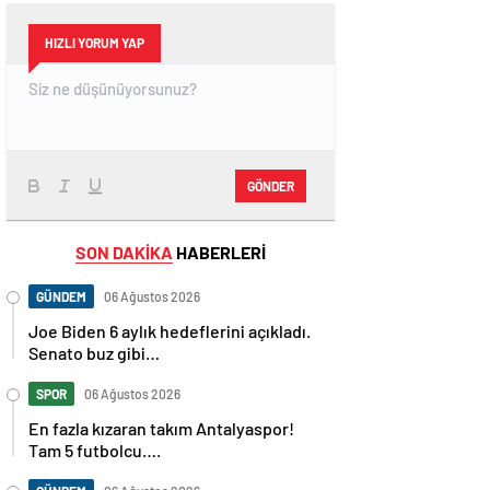
HIZLI YORUM YAP
GÖNDER
SON DAKİKA
HABERLERİ
GÜNDEM
06 Ağustos 2026
Joe Biden 6 aylık hedeflerini açıkladı.
Senato buz gibi…
SPOR
06 Ağustos 2026
En fazla kızaran takım Antalyaspor!
Tam 5 futbolcu….