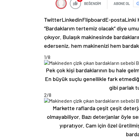
BEĞENDİM
ABONE OL
Twitter
Linkedin
Flipboard
E-posta
Linki
“Bardaklarım tertemiz olacak” diye umu
çıkıyor. Bulaşık makinesinde bardakları
ederseniz, hem makinenizi hem bardakla
1
/8
Pek çok kişi bardaklarının bu hale gel
En büyük suçlu genellikle fark etmediğim
gibi parlak 
2
/8
Markette raflarda çeşit çeşit deter
olmayabiliyor. Bazı deterjanlar öyle se
yıpratıyor. Cam için özel üretilm
barda