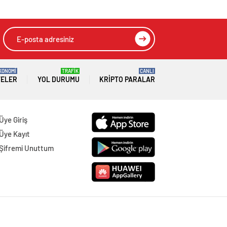
HIZLI YORUM YAP
GÖNDER
SON DAKİKA
HABERLERİ
GÜNDEM
06 Ağustos 2026
Joe Biden 6 aylık hedeflerini açıkladı.
Senato buz gibi…
SPOR
06 Ağustos 2026
En fazla kızaran takım Antalyaspor!
Tam 5 futbolcu….