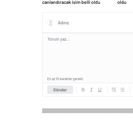
canlandıracak isim belli oldu
oldu
En az 10 karakter gerekli
Gönder
Seçim Haber
Magazin
Kadın Sağlığı
Kızılay’
Kızılay’dan Ramaza