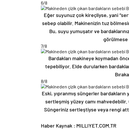
6
/8
Eğer suyunuz çok kireçliyse, yani “sert
sebep olabilir. Makinenizin tuz bölmesi
Bu, suyu yumuşatır ve bardaklarını
görülmese b
7
/8
Bardakları makineye koymadan önce 
tepebiliyor. Elde durularken bardaklar
Bıraka
8
/8
Eski, yıpranmış süngerler bardakların y
sertleşmiş yüzey camı mahvedebilir. 
Süngeriniz sertleştiyse veya rengi att
Haber Kaynak : MILLIYET.COM.TR